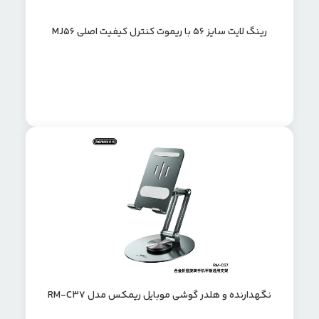
رینگ لایت سایز 56 با ریموت کنترل کیفیت اصلی MJ56
نگهدارنده و هلدر گوشی موبایل ریمکس مدل RM-C37