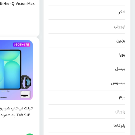
۴
انکر
ایوولی
برلین
بویا
بیسل
بیسوس
بیم
پاورال
Tab S12 به هم
حافظه 64 رم 4 گیگابایت
پلوکاما