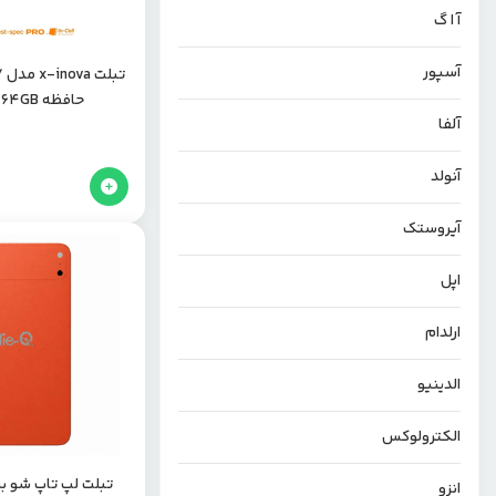
آ ا گ
آسپور
حافظه 64GB طراحی اپل
آلفا
آنولد
آیروستک
اپل
ارلدام
الدینیو
الکترولوکس
انزو