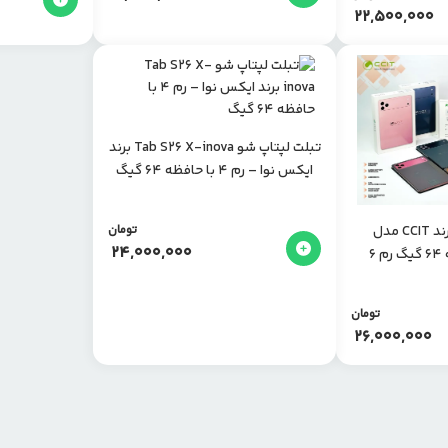
22,500,000
تبلت لپتاپ شو Tab S26 X-inova برند
ایکس نوا – رم 4 با حافظه 64 گیگ
تبلت لپتاب شو برند CCIT مدل
تومان
24,000,000
Tab17plus حافظه 64 گیگ رم 6
تومان
26,000,000