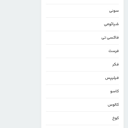
سونی
شیائومی
فاکسی تی
فرست
فکر
فیلیپس
کاسو
کالوس
کوخ