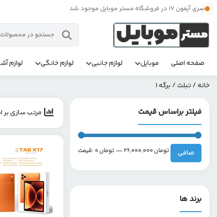
سری آیفون 17 در فروشگاه مستر موبایل موجود شد
صفحه اصلی
موبایل
لوازم جانبی
لوازم خانگی
لوازم آشپ
خانه
/
تبلت
/ برگه 1
فیلتر براساس قیمت
مرتب سازی بر ا
حداقل
حداكثر
26,000,000 تومان
—
0 تومان
قيمت:
صافی
قیمت
قيمت
برند ها