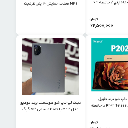
سایز صفحه 10.1 اینچ / حافظه 64
M41 صفحه نمایش 10اینچ ظرفیت
گیگابایت
اسمی 1ترابایت با رم 16
تومان
22,500,000
تاپ شو برند تلزیل
تبلت لپ تاپ شو هوشمند برند مودیو
سیمکارتخور P202 Telzeal با حافظه
مدل M42 با حافظه اسمی ۵۱۲ گیگ
4
رم ۸ به همراه جایزه رم ۳۲ گیگ
تومان