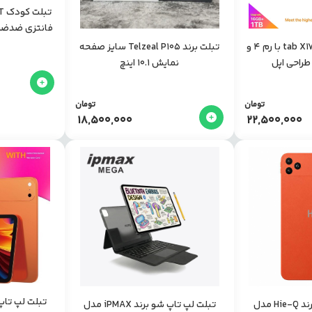
فانتزی‌ ضدضربه و
تبلت x-inova مدل tab X17 با رم 4 و
تبلت برند Telzeal P105 سایز صفحه
نمایش 10.1 اینچ
تومان
تومان
18,500,000
22,500,000
تبلت لپ تاپ شو برند Hie-Q مدل
تبلت لپ تاپ شو برند iPMAX مدل