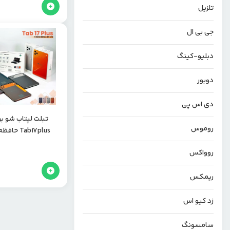
تلزیل
جی بی ال
دبلیو-کینگ
دوبور
دی اس پی
روموس
صفحه نمایش ۱۱ اینچ سیمکارتخور
روواکس
ریمکس
زد کیو اس
سامسونگ