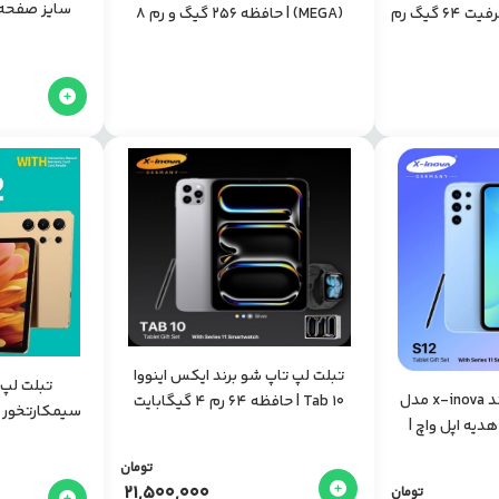
Hie-Q Vision Max ظرفیت ۶۴ گیگ رم
(MEGA) | حافظه 256 گیگ و رم 8
گیگ و رم 4 
گیگ و صفحه نمایش 11 اینچ به همراه
پک هدیه
تبلت لپ تاپ شو برند ایکس اینووا
تبلت لپ 
تبلت لپ تاپ شو برند x-inova مدل
Tab 10 | حافظه 64 رم 4 گیگابایت
راه هدیه اپل واچ |
64گیگ و رام 
تومان
21,500,000
تومان