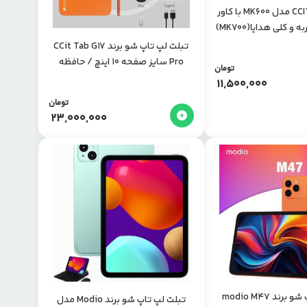
تبلت کودک CCIT مدل MK600 با کاور
 کلی هدایا(MK700)
تبلت لپ تاپ شو برند CCit Tab G17
Pro سایز صفحه 10 اینچ / حافظه
تومان
64GB رم 4
11,500,000
تومان
23,000,000
تبلت لپ تاپ شو برند modio M47
تبلت لپ تاپ شو برند Modio مدل