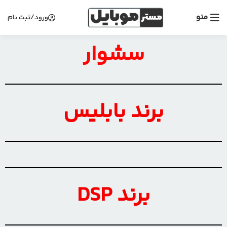
منو
ورود/ثبت نام
سشوار
برند بابلیس
برند DSP