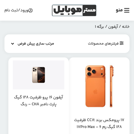
منو
ورود/ثبت نام
خانه
/
آیفون
/ برگه 1
فیلترهای محصولات
آیفون 16 پرو ظرفیت 128 گیگ
پارت نامبر CHA – رنگ
تیتانیوم صحرایی
۱۷ پرومکس برند CCit ظرفیت
۱۲۸ گیگ رم 6 – 17Pro Max
CCit