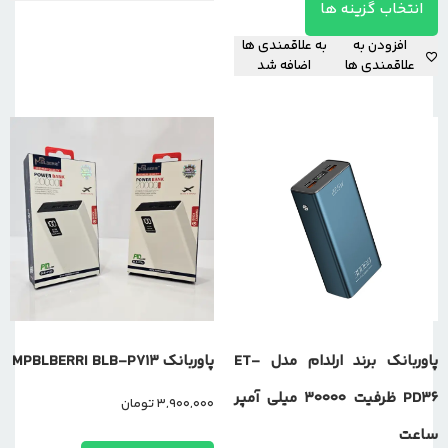
انتخاب گزینه ها
افزودن به
به علاقمندی ها
علاقمندی ها
اضافه شد
پاوربانک برند ارلدام مدل ET-
پاوربانک MPBLBERRI BLB-P713
PD36 ظرفیت 30000 میلی آمپر
3,900,000
تومان
ساعت