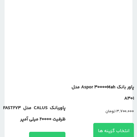
پاور بانک Aspor 30000Mah مدل
A301
پاوربانک CALUS مدل FAST273
3,700,000
تومان
ظرفیت 20000 میلی آمپر
انتخاب گزینه ها