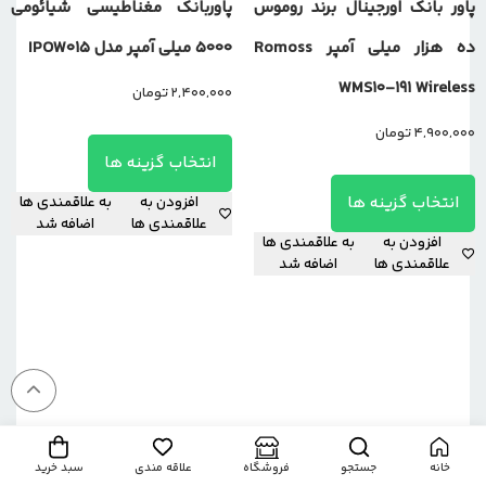
پاور بانک اورجینال برند روموس
پاوربانک مغناطیسی شیائومی
ده هزار میلی آمپر Romoss
5000 میلی آمپر مدل IPOW015
WMS10-191 Wireless
2,400,000
تومان
4,900,000
تومان
انتخاب گزینه ها
انتخاب گزینه ها
افزودن به
به علاقمندی ها
علاقمندی ها
اضافه شد
افزودن به
به علاقمندی ها
علاقمندی ها
اضافه شد
خانه
جستجو
فروشگاه
علاقه مندی
سبد خرید