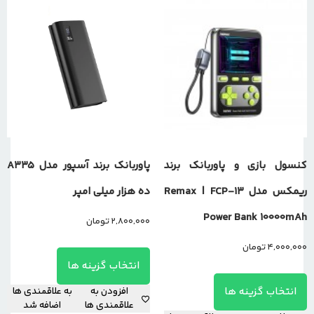
کنسول بازی و پاوربانک برند
پاوربانک برند آسپور مدل A335
ریمکس مدل Remax | FCP-13
ده هزار میلی امپر
Power Bank 10000mAh
2,800,000
تومان
4,000,000
تومان
انتخاب گزینه ها
انتخاب گزینه ها
افزودن به
به علاقمندی ها
علاقمندی ها
اضافه شد