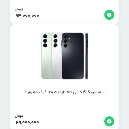
تومان
93,000,000
سامسونگ گلکسی A16 ظرفیت 128 گیگ 5G رم ۴
تومان
49,000,000