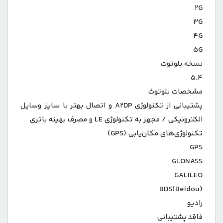
۲G
۳G
۴G
۵G
نسخه بلوتوث
۵.۴
مشخصات بلوتوث
پشتیبانی از تکنولوژی A۲DP و اتصال بهتر با سایز وسایل
الکترونیکی / مجهز به تکنولوژی LE و مصرف بهینه باتری
تکنولوژی‌های مکان‌یابی (GPS)
GPS
GLONASS
GALILEO
BDS(Beidou)
رادیو
فاقد پشتیبانی