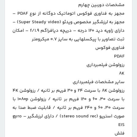
مشخصات دوربین چهارم
مجهز به فناوری فوکوس اتوماتیک دوگانه از نوع PDAF –
مجهز به لرزشگیر مخصوص ویدئو (Super Steady video) –
دارای زاویه دید ۱۲۰ درجه – دریچه‌ دیافراگم f/۱.۹ – امکان
ثبت تصاویر با پیکسل‎هایی به سایز ۰.۷ میکرومتر
فناوری فوکوس
PDAF
رزولوشن فیلمبرداری
۸K
سایر مشخصات فیلمبرداری
رزولوشن ۸K با سرعت ۲۴ و ۳۰ فریم بر ثانیه / رزولوشن ۴K
با سرعت ۳۰، ۶۰ و ۱۲۰ فریم بر ثانیه / رزولوشن ۱۰۸۰p با
سرعت ۳۰، ۶۰ و ۲۴۰ فریم بر ثانیه / قابلیت ضبط صدا به
صورت استریو (stereo sound rec) / دارای لرزشگیر gyro –
EIS
فلش