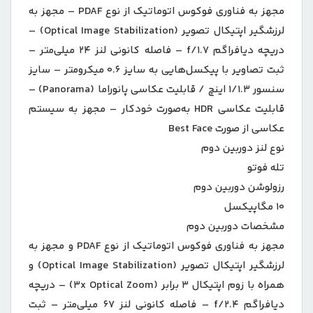
مجهز به فناوری فوکوس اتوماتیک از نوع PDAF – مجهز به
لرزشگیر اپتیکال تصویر (Optical Image Stabilization) –
دریچه‌ دیافراگم f/۱.۷ – فاصله کانونی لنز ۲۴ میلی‌متر –
ثبت تصاویر با پیکسل‎‌هایی به سایز ۰.۶ میکرومتر – سایز
سنسور ۱/۱.۳ اینچ / قابلیت عکاسی پانوراما (Panorama) –
قابلیت عکاسی HDR به‌صورت خودکار – مجهز به سیستم
عکاسی از صورت Best Face
نوع لنز دوربین دوم
تله فوتو
رزولوشن دوربین دوم
۱۰ مگاپیکسل
مشخصات دوربین دوم
مجهز به فناوری فوکوس اتوماتیک از نوع PDAF و مجهز به
لرزشگیر اپتیکال تصویر (Optical Image Stabilization) و
همراه با زوم اپتیکال ۳ برابر (۳x Optical Zoom) – دریچه‌
دیافراگم f/۲.۴ – فاصله کانونی لنز ۶۷ میلی‌متر – ثبت