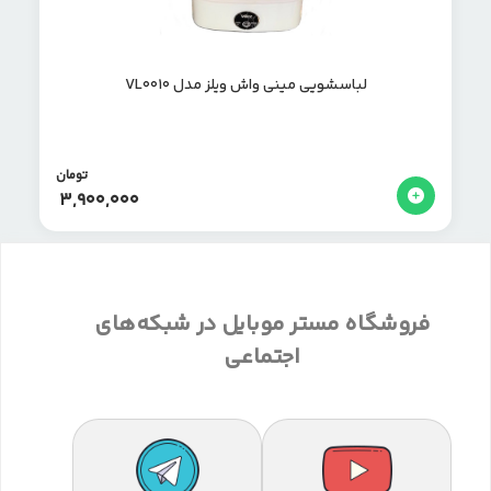
لباسشويي ميني واش ویلز مدل VL0010
تومان
3,900,000
فروشگاه مستر موبایل در شبکه‌های
اجتماعی