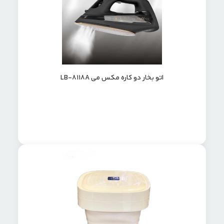
اتو بخار دو کاره مکس می LB-8118A