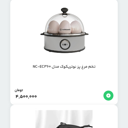
تخم مرغ پز نوتریکوک مدل NC-EC360
تومان
4,500,000