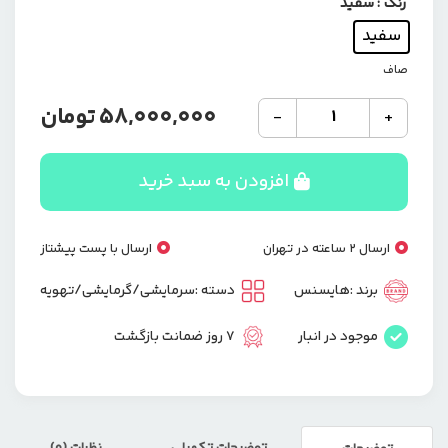
رنگ
: سفید
سفید
صاف
کولر
58,000,000
تومان
-
+
گازی
هایسنس
مدل
افزودن به سبد خرید
AP-
12HW4RNPS00
ظرفیت
ارسال 2 ساعته در تهران
ارسال با پست پیشتاز
12000
عدد
برند :
هایسنس
دسته :
سرمایشی/گرمایشی/تهویه
موجود در انبار
7 روز ضمانت بازگشت