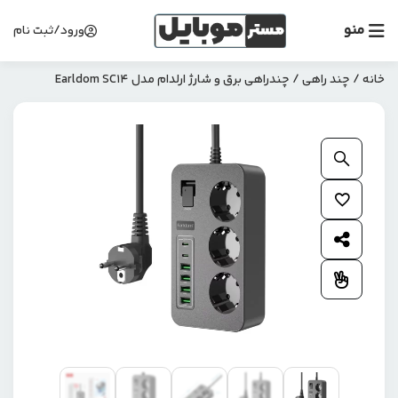
منو
ورود/ثبت نام
خانه
/
چند راهی
/ چندراهی برق و شارژ ارلدام مدل Earldom SC14
بزرگنمایی محصول
افزودن به علاقمندی ها
اشتراک گذاری محصول
افزودن به مقایسه