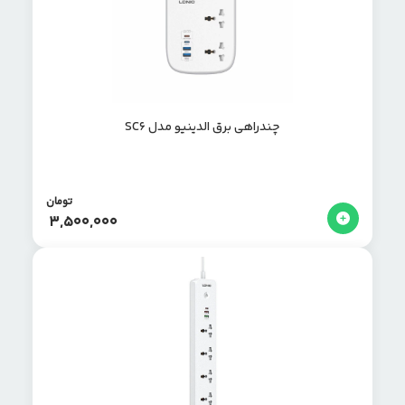
چندراهی برق الدینیو مدل SC6
تومان
3,500,000