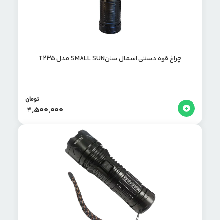
چراغ قوه دستی اسمال سانSMALL SUN مدل T235
تومان
4,500,000