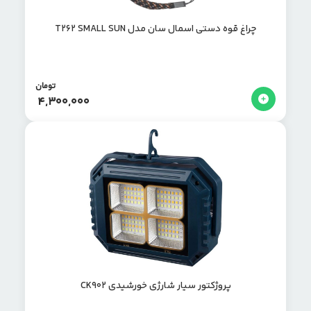
چراغ قوه دستی اسمال سان مدل T262 SMALL SUN
تومان
4,300,000
پروژکتور سیار شارژی خورشیدی CK902