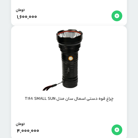
تومان
1,600,000
چراغ قوه دستی اسمال سان مدل T168 SMALL SUN
تومان
4,000,000