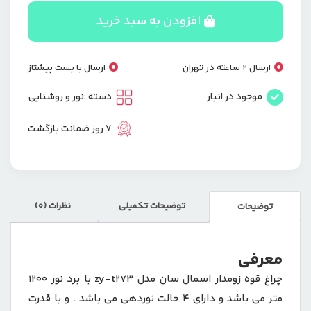
پلیسی
SMALL
افزودن به سبد خرید
SUN
جعبه
فلزی
ارسال 2 ساعته در تهران
ارسال با پست پیشتاز
ZY-
T273
موجود در انبار
دسته :
نور و روشنایی
عدد
7 روز ضمانت بازگشت
توضیحات تکمیلی
نظرات (0)
توضیحات
معرفی
چراغ قوه زومدار اسمال سان مدل zy-t273 با برد نور 1200
متر می باشد و دارای 4 حالت نوردهی می باشد . و با قدرت