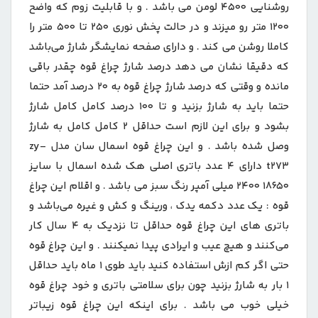
روشنایی 4500 لومن می باشد . و با قابلیت زوم که واضح
1200 متر رو میزند و در حالت پخش نوری 250 تا 500 متر را
کاملا روشن می کند . و دارای صفحه نمایشگر شارژ می‌باشد
که دقیقا نشان می دهد درصد شارژ چراغ قوه چقدر باقی
مانده و وقتی که درصد شارژ چراغ قوه به 20 درصد آمد حتما
حتما باید به شارژ بزنید و تا 100 درصد کامل کامل شارژ
بشود و برای این لازم است حداقل 2 کامل کامل به شارژ
وصل شده باشد . و این چراغ قوه اسمال سان مدل zy-
t273 دارای 4 عدد باتری اصلی هک شده اسمال با سایز
18650 2400 میلی آمپر رنگ سبز می باشد . و اقلام این چراغ
قوه : یک عدد دکمه یدک ، ورینگ و کش و غیره می‌باشد و
باتری های این چراغ قوه حداقل تا نزدیک به 4 سال کار
می‌کنند و هیچ عیب و ایرادی پیدا نمیکنند . و این چراغ قوه
حتی اگر کم ازش استفاده کنید باید طوی 1 ماه باید حداقل
1 بار به شارژ بزنید چون برای سلامتی باتری و خود چراغ قوه
خیلی خوب می باشد . برای اینکه این چراغ قوه زیباتر