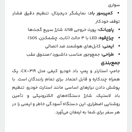
سواری
کمپرسور باد:
نمایشگر دیجیتال، تنظیم دقیق فشار،
توقف خودکار
پاوربانک:
پورت خروجی USB، شارژ سریع گجت‌ها
چراغ‌قوه:
LED با 3 حالت (ثابت، چشمک‌زن، SOS)
ایمنی:
کابل‌های هوشمند ضد اتصالی
طراحی:
جمع‌وجور، مناسب داشبورد/صندوق عقب
جمع‌بندی
جامپ استارتر و پمپ باد خودرو کیفی مدل CX-319، یک
همراه چندکاره و قابل اعتماد برای تمام رانندگان است. با
پوشش دادن نیازهای اساسی مانند استارت خودرو، تنظیم
باد لاستیک، شارژ دستگاه‌های الکترونیکی و تأمین
روشنایی اضطراری، این دستگاه آسودگی خاطر و ایمنی را در
هر سفر برای شما به ارمغان می‌آورد.