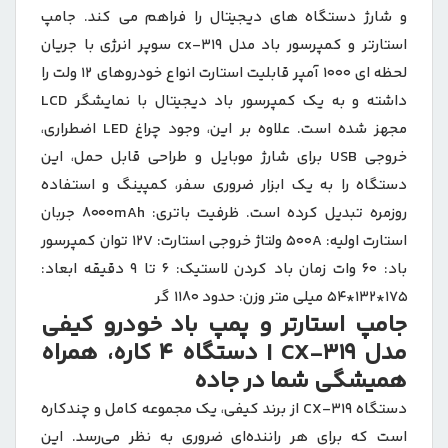
و شارژ دستگاه های دیجیتال را فراهم می کند. جامپ
استارتر و کمپرسور باد مدل cx-۳۱۹ سوپر انرژی با جریان
لحظه ای ۱۰۰۰ آمپر قابلیت استارت انواع خودروهای ۱۲ ولت را
داشته و به یک کمپرسور باد دیجیتال با نمایشگر LCD
مجهز شده است. علاوه بر این، وجود چراغ LED اضطراری،
خروجی USB برای شارژ موبایل و طراحی قابل حمل، این
دستگاه را به یک ابزار ضروری سفر، کمپینگ و استفاده
روزمره تبدیل کرده است. ظرفیت باتری: ۸۰۰۰mAh جربان
استارت اولیه: ۵۰۰A ولتاژ خروجی استارت: ۱۲V توان کمپرسور
باد: ۶۰ وات زمان باد کردن لاستیک: ۶ تا ۹ دقیقه ابعاد:
۱۷۵*۱۳۲*۵۴ میلی متر وزن: حدود ۱۱۸۰ گر
جامپ استارتر و پمپ باد خودرو کیفی
مدل CX-319 | دستگاه 4 کاره، همراه
همیشگی شما در جاده
دستگاه CX-319 از برند کیفی، یک مجموعه کامل و چندکاره
است که برای هر راننده‌ای ضروری به نظر می‌رسد. این