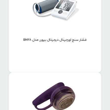
فشار سنج اورجینال دیجیتال بیورر مدل BM28