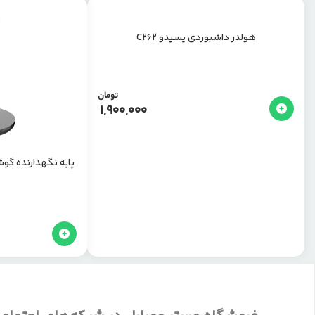
هولدر داشبوردی یسیدو C262
تومان
1,900,000
پایه نگهدارنده گوشی 