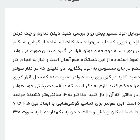
 موبایل خود مسیر پیش رو را بررسی کنید، دیدن مداوم و چک کردن
حه نمایش امری بسیار خطرناک در این حالت است که رانندگی شما را تحت تاثیر قرار می‌دهد. هولدر یسیدو Yesido C94 با طراحی خوبی که دارد می‌تواند مشکلات استفاده از گوشی هنگام
وچرخه سواری و راندن موتور را از بین برده و امکان استفاده از آن را برای شما فراهم کند و خطرات آن را کاهش دهد. هولدر Yesido C94 بر روی دسته دوچرخه و موتور قرار می‌گیرد و بدین صورت می‌تواند
بی را در اختیار شما قرار می‌دهد. نحوه استفاده از این دستگاه هم آسان است و نیاز به انجام کار
 محکم در جای مخصوص به خود بگذارید. دو کلیدی که در کنار هولدر
ر دهید. کلید دیگری روی بدنه هولدر تعبیه شده که محل قرار گیری
 را محکم کنید. لازم به ذکر است که در قسمت پشتی خود هولدر
کلید دیگری وجود دارد که با استفاده از آن می‌توانید ارتفاع پایه را نیز تنظیم کنید. در حالت عادی، ارتفاع هولدر برابر با 11 سانتی‌متر است و در حالتی که آن را باز کنید، حداکثر به 14 سانتی‌متر کشیده خواهد
شد. فرم مثلثی نگهدارنده یکی از بهترین طراحی‌ها جهت نگهداشتن موبایل است که در این هولدر نیز از آن الهام گرفته و پیاده‌سازی شده است. این هولدر برای تمامی گوشی‌هایی با ابعاد بین 4.5 تا 7
اینچ مناسب و قابل استفاده است. قسمتی از بدنه که هولدر را به پایه متصل می‌کند، به صورت کروی طراحی شده، این شکل کمک می‌کند تا شما امکان چرخش و حالت دادن به نگهدارنده را به صورت 360