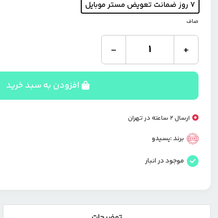
۷ روز ضمانت تعویض مستر موبایل
صاف
پایه
-
+
نگهدارنده
گوشی
یسیدو
مدل
افزودن به سبد خرید
C94
مخصوص
موتورسیکلت
ارسال 2 ساعته در تهران
و
دوچرخه
برند :
یسیدو
عدد
موجود در انبار
توضیحات