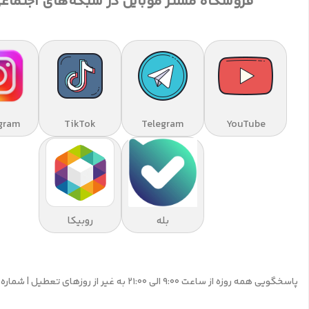
فروشگاه مستر موبایل در شبکه‌های اجتماع
gram
TikTok
Telegram
YouTube
بله
روبیکا
پاسخگویی همه روزه از ساعت 9:00 الی 21:00 به غیر از روزهای تعطیل | شماره تماس پشتیبانی: 09195555359