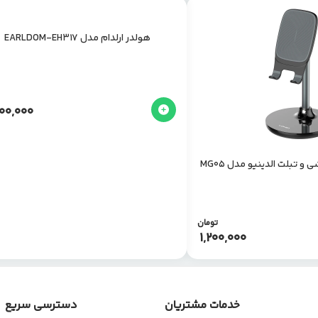
هولدر ارلدام مدل EARLDOM-EH317
00,000
و تبلت الدینیو مدل MG05
تومان
1,200,000
خدمات مشتریان
دسترسی سریع