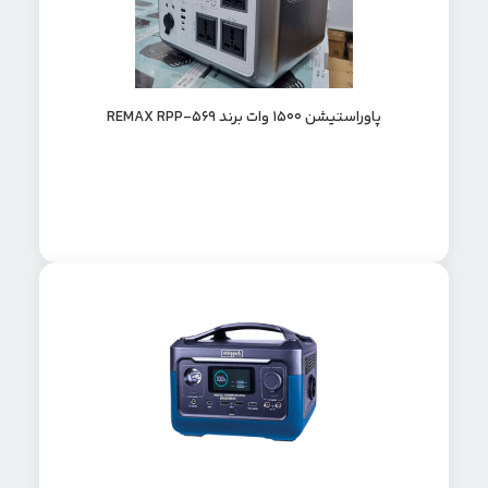
پاوراستیشن ۱۵۰۰ وات برند REMAX RPP-569