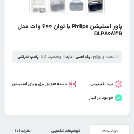
پاور استیشن Philips با توان 600 وات مدل
DLP8083B
جعبه و لوازم :
پک اصلی | دارد
وضعیت کالا :
پلمپ شرکتی
برند :
فیلیپس
دسته :
موتور برق و پاور استیشن
موجود در انبار
توضیحات تکمیلی
نظرات (0)
توضیحات