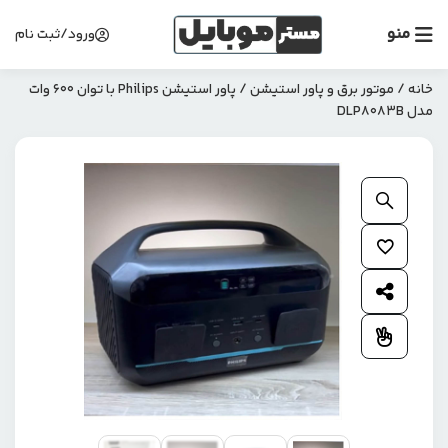
منو
ورود/ثبت نام
خانه
/
موتور برق و پاور استیشن
/ پاور استیشن Philips با توان 600 وات
مدل DLP8083B
بزرگنمایی محصول
افزودن به علاقمندی ها
اشتراک گذاری محصول
افزودن به مقایسه