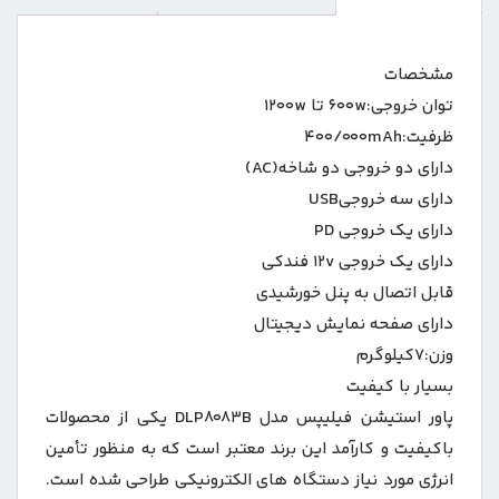
مشخصات
توان خروجی:600w تا 1200w
ظرفیت:400/000mAh
دارای دو خروجی دو شاخه(AC)
دارای سه خروجیUSB
دارای یک خروجی PD
دارای یک خروجی 12v فندکی
قابل اتصال به پنل خورشیدی
دارای صفحه نمایش دیجیتال
وزن:7کیلوگرم
بسیار با کیفیت
پاور استيشن فیلیپس مدل DLP8083B یکی از محصولات
باکیفیت و کارآمد این برند معتبر است که به منظور تأمین
انرژی مورد نیاز دستگاه های الکترونیکی طراحی شده است.