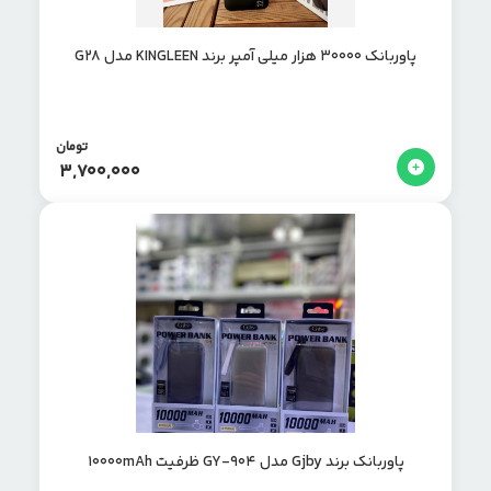
پاوربانک 30000 هزار میلی آمپر برند KINGLEEN مدل G28
تومان
3,700,000
پاوربانک برند Gjby مدل GY-904 ظرفیت 10000mAh