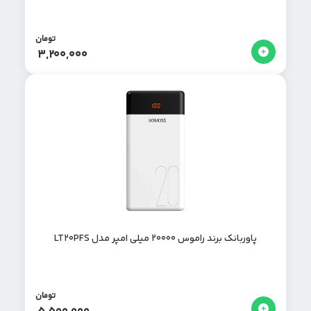
تومان
3,200,000
پاوربانک برند راموس 20000 میلی امپر مدل LT20PFS
تومان