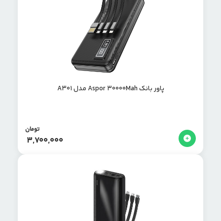
پاور بانک Aspor 30000Mah مدل A301
تومان
3,700,000