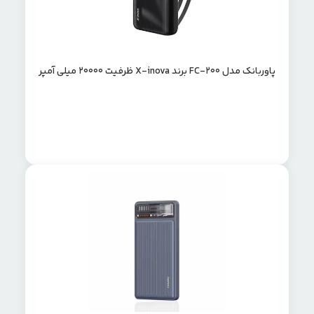
پاوربانک مدل FC-200 برند X-inova ظرفیت 20000 میلی آمپر