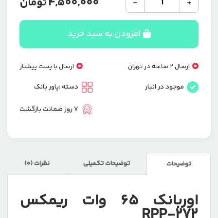
4,500,000
تومان
-
+
65
وات
ریمکس
افزودن به سبد خرید
RPP-
272
عدد
ارسال 2 ساعته در تهران
ارسال با پست پیشتاز
موجود در انبار
دسته :
پاور بانک
7 روز ضمانت بازگشت
توضیحات تکمیلی
نظرات (0)
توضیحات
اوربانک 65 وات ریمکس
RPP-272