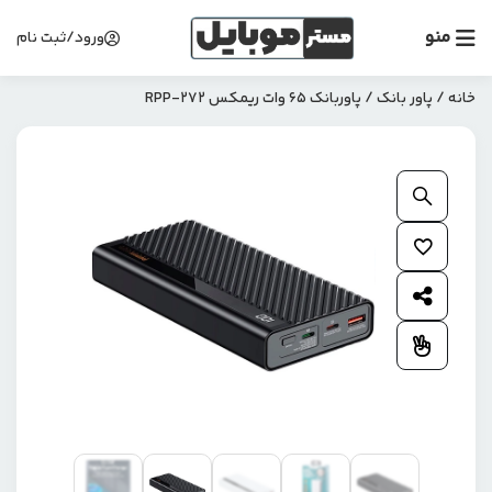
منو
ورود/ثبت نام
خانه
/
پاور بانک
/ پاوربانک 65 وات ریمکس RPP-272
بزرگنمایی محصول
افزودن به علاقمندی ها
اشتراک گذاری محصول
افزودن به مقایسه