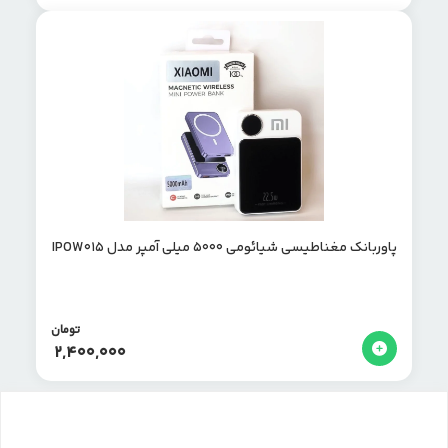
پاوربانک مغناطیسی شیائومی 5000 میلی آمپر مدل IPOW015
تومان
2,400,000