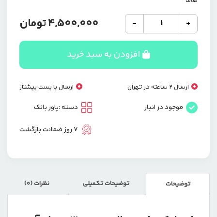
صاف
پاوربانک
4,500,000
تومان
-
+
30هزار
میلی
آمپر
افزودن به سبد خرید
گرین
لاین
CK-
ارسال 2 ساعته در تهران
ارسال با پست پیشتاز
103
عدد
موجود در انبار
دسته :
پاور بانک
7 روز ضمانت بازگشت
توضیحات تکمیلی
نظرات (0)
توضیحات