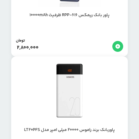
پاور بانک ریمکس RPP-616 ظرفیت 10000mAh
تومان
2,800,000
پاوربانک برند راموس 20000 میلی امپر مدل LT20PFS