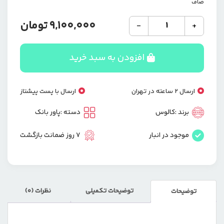
صاف
پاوربانک
9,100,000
تومان
-
+
22.5
وات
کالوس
افزودن به سبد خرید
مدل
H95
Pro
ارسال 2 ساعته در تهران
ارسال با پست پیشتاز
ظرفیت
95000
برند :
کالوس
دسته :
پاور بانک
میلی‌
آمپر
موجود در انبار
7 روز ضمانت بازگشت
ساعت
عدد
توضیحات تکمیلی
نظرات (0)
توضیحات