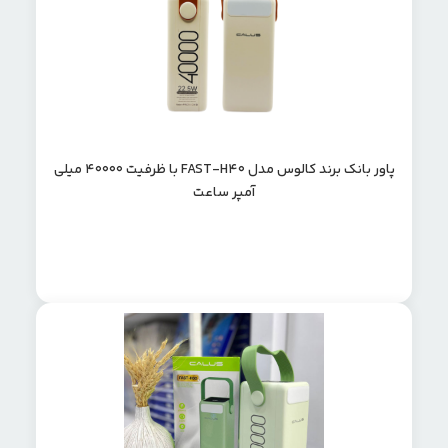
پاور بانک برند کالوس مدل FAST-H40 با ظرفیت 40000 میلی
آمپر ساعت