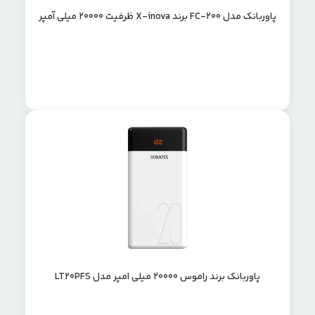
پاوربانک مدل FC-200 برند X-inova ظرفیت 20000 میلی آمپر
پاوربانک برند راموس 20000 میلی امپر مدل LT20PFS