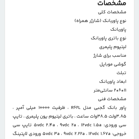
مشخصات
مشخصات کلی
نوع پاوربانک (شارژر همراه)
پاوربانک
نوع باتری پاوربانک
لیتیوم پلیمری
مناسب برای شارژ
گوشی موبایل
تبلت
ابعاد پاوربانک
۱۱*۶*۲ سانتی‌متر
مشخصات فنی
پاور بانک گجبی مدل R۶۲L ، ظرفیت ۱۰۰۰۰ میلی آمپر ،
۳.۸۵ولت ۳۸.۵وات ساعت ، باتری لیتیوم یون پلیمری ، تایپ
سی ورودی: ۵vdc ۲.۴a ، ۹vdc ۲a ، ۱۲vdc ۱.۵a تایپ سی
خروجی: ۵vdc ۳a ، ۹vdc ۲.۲۲a ، ۱۲vdc ۱.۶۷a ورودی لایتینگ