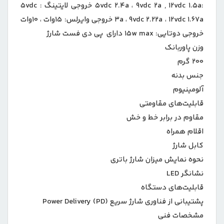
:۵vdc ۲.۴a ، ۹vdc ۲a , ۱۲vdc ۱.۵a خروجی لایتینگ : ۵vdc
۳a ، ۹vdc ۲.۲۲a ، ۱۲vdc ۱.۶۷a خروجی وایرلس: ۱۵وات ، ۱۰وات
خروجی دوتایی: ۱۵w max دارای پی دی فست شارژ
وزن پاوربانک
۲۰۰ گرم
جنس بدنه
آلومینیوم
قابلیت‌های مقاومتی
مقاوم در برابر خط و خش
اقلام همراه
کابل شارژ
نحوه نمایش میزان شارژ باتری
نشانگر LED
قابلیت‌های دستگاه
پشتیبانی از فناوری شارژ سریع Power Delivery (PD)
مشخصات فنی