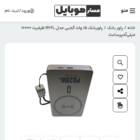
منو
ورود/ثبت نام
خانه
/
پاور بانک
/ پاوربانک 15 وات گجبی مدل R62L ظرفیت 10000
میلی‌آمپرساعت
بزرگنمایی محصول
افزودن به علاقمندی ها
اشتراک گذاری محصول
افزودن به مقایسه