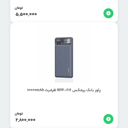
تومان
5,500,000
پاور بانک ریمکس RPP-616 ظرفیت 10000mAh
تومان
2,800,000