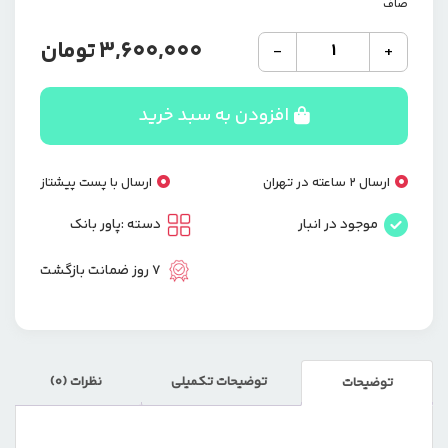
صاف
پاوربانک
3,600,000
تومان
-
+
15
وات
گجبی
افزودن به سبد خرید
مدل
R62L
ظرفیت
ارسال 2 ساعته در تهران
ارسال با پست پیشتاز
10000
میلی‌آمپرساعت
موجود در انبار
دسته :
پاور بانک
عدد
7 روز ضمانت بازگشت
توضیحات تکمیلی
نظرات (0)
توضیحات