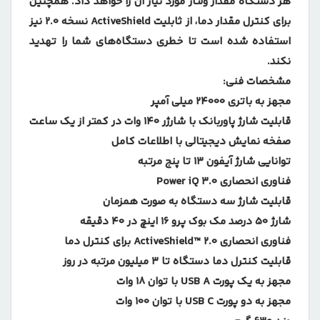
هر دستگاه مقدار ولتاژ مورد نیاز آن را خواهد داد. همچنین
برای کنترل مقدار دما، از ثابلیت ActiveShield نسخه 2.0 نیز
استفاده شده است تا خطری دستگاه‌های شما را تهدید
نکند.
مشخصات فنی:
مجهز به باتری 24000 میلی آمپر
قابلیت شارژ پاوربانک با شارژر 140 وات در کمتر از یک ساعت
صفخه نمایش دیجیتالی با اطلاعات کامل
توانایی شارژ آیفون 13 تا پنج مرتبه
فناوری انحصاری Power iQ 3.0
قابلیت شارژ سه دستگاه به صورت همزمان
شارژ 50 درصد مک بوک پرو 16 اینچ در 40 دقیقه
فناوری انحصاری ActiveShield™ 2.0 برای کنترل دما
قابلیت کنترل دما دستگاه تا 3 میلیون مرتبه در روز
مجهز به یک پورت USB A با توان 18 وات
مجهز به دو پورت USB C با توان 100 وات