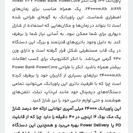
پاوربانک 140 وات انکر Anker 737 Power Bank PowerCore
24000mAh A1289، یک همراه مناسب برای زمان‌های
اضطراری شماست. این پاوربانک به گونه‌ای طراحی شده
است تا بتواند در زمان‌ها و مکان‌هایی که استفاده از شارژر
دیواری برای شما ممکن نبود، به آسانی نیاز شما را برطرف
کند. به دلیل وجود باتری‌های قدرتمند و بزرگ، این دستگاه
در یک قاب مستطیلی شکل قرار گرفته است و دارای وزن
630 گرمی می‌باشد. با انکر الکترونیک برای کسب اطلاعات
بیشتر همراه باشید. انکر با طراحی Power Bank PowerCore
24000mAh نیازهای بسیاری از کاربران خود را برطرف کرده
است چرا که با ظرفیت باتری این پاوربانک، می‌توانید تمامی
دستگاه‌های دیجیتال خود مانند لپ‌تاپ، تبلت، تلفن‌های
هوشمند و حتی لوازم جانبی خود را نیز شارژ کنید.
این پاوربانک 24000 میلی آمپری توانایی ارائه 50 درصد شارژ
یک مک بوک 16 اینچی در 40 دقیقه را دارد چرا که از قابلیت
PD یا Power Delivery بهره می‌برد و همچنین این دستگاه