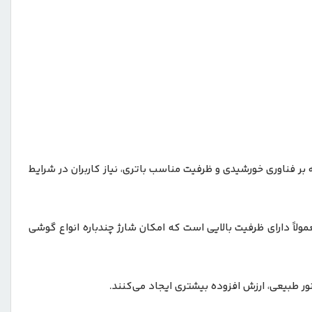
‌رود که با تکیه بر فناوری خورشیدی و ظرفیت مناسب باتری، نیاز کاربران در شرایط
یره‌سازی انرژی (بر حسب میلی‌آمپر ساعت) یکی از مهم‌ترین عوامل در تعیین قیمت پاوربانک محسوب می‌شود. مدل GL-PB72 معمولاً دارای ظرفیت بالایی است که امکان شارژ چندباره انواع گوشی
ور طبیعی، ارزش افزوده بیشتری ایجاد می‌کنند.