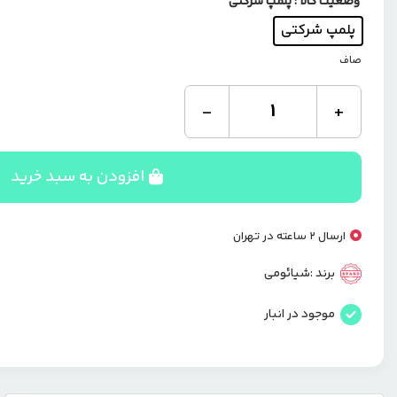
وضعیت کالا
: پلمپ شرکتی
پلمپ شرکتی
صاف
پاوربانک
-
+
خورشیدی
30000
گرین
لاین
افزودن به سبد خرید
Green
Lion
Solar
ارسال 2 ساعته در تهران
Max
GLPB72
برند :
شیائومی
GNSLRPB30KBK
عدد
موجود در انبار