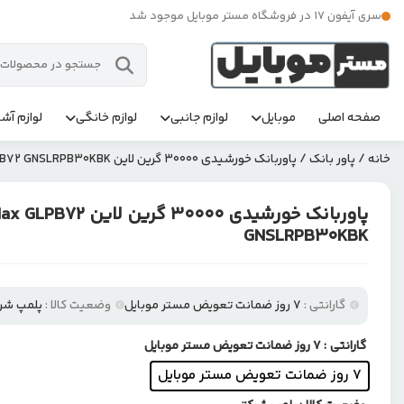
سری آیفون 17 در فروشگاه مستر موبایل موجود شد
صفحه اصلی
موبایل
لوازم جانبی
لوازم خانگی
لوازم آشپ
خانه
/
پاور بانک
/ پاوربانک خورشیدی 30000 گرین لاین Green Lion Solar Max GLPB72 GNSLRPB30KBK
پاوربانک خورشیدی 30000 
GNSLRPB30KBK
گارانتی :
۷ روز ضمانت تعویض مستر موبایل
وضعیت کالا :
پلمپ شر
گارانتی
: ۷ روز ضمانت تعویض مستر موبایل
۷ روز ضمانت تعویض مستر موبایل