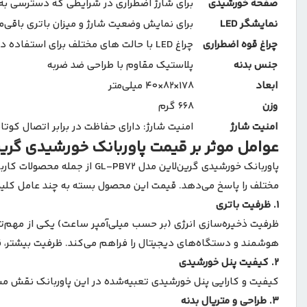
صفحه خورشیدی
برای شارژ اضطراری در شرایطی که دسترسی به ب
نمایشگر
LED
برای نمایش وضعیت شارژ و میزان باتری باقی‌م
چراغ قوه اضطراری
چراغ LED با حالت ‌های مختلف برای استفاده در شرایط اضطراری
جنس بدنه
پلاستیک مقاوم با طراحی ضد ضربه
ابعاد
178×82×40 میلی‌متر
وزن
668 گرم
امنیت شارژ
امنیت شارژ: دارای حفاظت در برابر اتصال کوتاه
عوامل موثر بر قیمت پاوربانک خورشیدی گرین لاین
پاوربانک خورشیدی گرین‌لاین
مختلف را پاسخ می‌دهد. قیمت این محصول بسته به چند عامل کلیدی
۱.
ظرفیت باتری
هوشمند و دستگاه‌های دیجیتال را فراهم می‌کند. ظرفیت بیشتر، قی
۲.
کیفیت پنل خورشیدی
کیفیت و کارایی پنل خورشیدی تعبیه‌شده در این پاوربانک نقش مستقی
۳.
طراحی و متریال بدنه