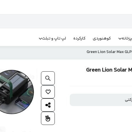
زخانه
کوهنوردی
کارکرده
لپ تاپ و تبلت
گرین لاین Green Lion Solar Max GLPB72
بزرگنمایی محصول
افزودن به علاقمندی ها
کتی
اشتراک گذاری محصول
افزودن به مقایسه