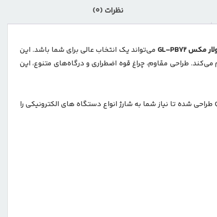
نظرات (0)
GL-PB72
می‌تواند یک انتخاب عالی برای شما باشد. این
 می‌کند. طراحی مقاوم، چراغ قوه اضطراری و درگاه‌های متنوع، این
پاوربانک گرین لاین مدل سولار مکس GL-PB72 با ظرفیت 30,000 میلی‌آمپر‌ساعت و پشتیبانی از فناوری‌ های شارژ سریع PD 20W و QC 22.5W طراحی شده تا نیاز شما به شارژ انواع دستگاه‌ های الکترونیکی را