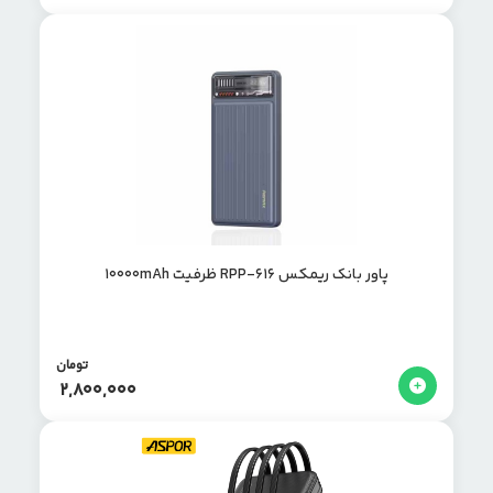
پاور بانک ریمکس RPP-616 ظرفیت 10000mAh
تومان
2,800,000