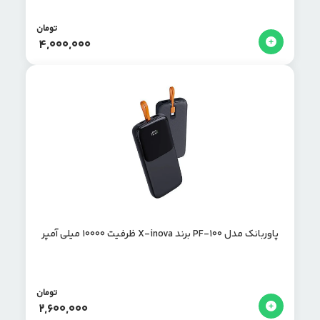
تومان
4,000,000
پاوربانک مدل PF-100 برند X-inova ظرفیت 10000 میلی آمپر
تومان
2,600,000