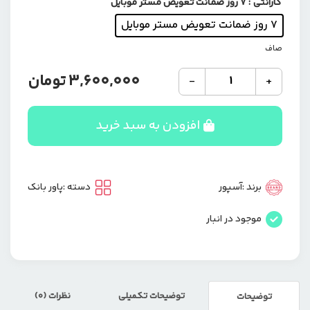
گارانتی
: ۷ روز ضمانت تعویض مستر موبایل
۷ روز ضمانت تعویض مستر موبایل
صاف
پاوربانک
3,600,000
تومان
-
+
شارژ
بی
سیم
افزودن به سبد خرید
10000
میلی
آمپری
برند
برند :
آسپور
دسته :
پاور بانک
آسپور
مدل
موجود در انبار
ASPOR
A305
عدد
توضیحات تکمیلی
نظرات (0)
توضیحات