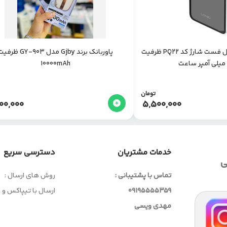
پاوربانک الدینیو مدل فست شارژ کد PQ22 ظرفیت
پاوربانک برند Gjby مدل GY-903 ظر
10000mAh
تومان
00,000
5,500,000
خدمات مشتریان
دسترسی سریع
ی
تماس با پشتیبانی :
روش های ارسال :
09195555359
ارسال با تیپاکس و
مهدی ویسی