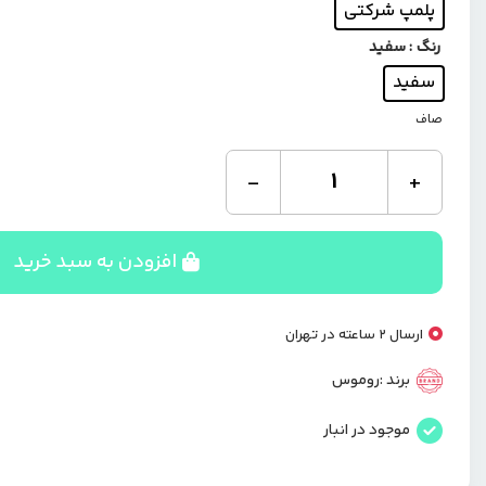
پلمپ شرکتی
رنگ
: سفید
سفید
صاف
پاوربانک
-
+
روموس
ظرفیت
20000
میلی
افزودن به سبد خرید
آمپر
SW20S
PRO
ارسال 2 ساعته در تهران
30W
عدد
برند :
روموس
موجود در انبار