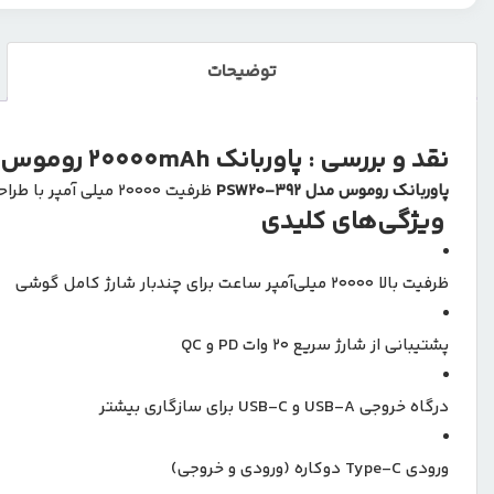
توضیحات
نقد و بررسی : پاوربانک 20000mAh روموس مدل PSW20-392
پاوربانک روموس مدل PSW20-392
ظرفیت 20000 میلی آمپر با طراحی مدرن، پشتیبانی از شارژ سریع 20 وات و درگاه‌های متنوع، انتخابی هوشمندانه برای کاربران حرفه‌ای و سفرهای طولانی است.
ویژگی‌های کلیدی
ظرفیت بالا 20000 میلی‌آمپر ساعت برای چندبار شارژ کامل گوشی
پشتیبانی از شارژ سریع 20 وات PD و QC
درگاه خروجی USB-A و USB-C برای سازگاری بیشتر
ورودی Type-C دوکاره (ورودی و خروجی)