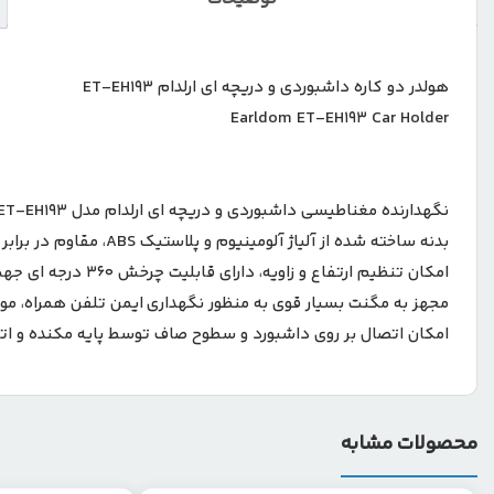
هولدر دو کاره داشبوردی و دریچه ای ارلدام ET-EH193
Earldom ET-EH193 Car Holder
نگهدارنده مغناطیسی داشبوردی و دریچه ای ارلدام مدل ET-EH193
بدنه ساخته شده از آلیاژ آلومینیوم و پلاستیک ABS، مقاوم در برابر ضربه و فشار
امکان تنظیم ارتفاع و زاویه، دارای قابلیت چرخش 360 درجه ای جهت سهولت در استفاده
مجهز به مگنت بسیار قوی به منظور نگهداری ایمن تلفن همراه، موف
امکان اتصال بر روی داشبورد و سطوح صاف توسط پایه مکنده و اتص
محصولات مشابه