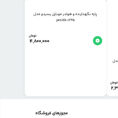
پایه نگهدارنده و هولدر موبایل یسیدو مدل
yesido c225
تومان
4,800,000
مگنتی برند ربینو rebenuo مدل
تومان
2,3
مجوزهای فروشگاه