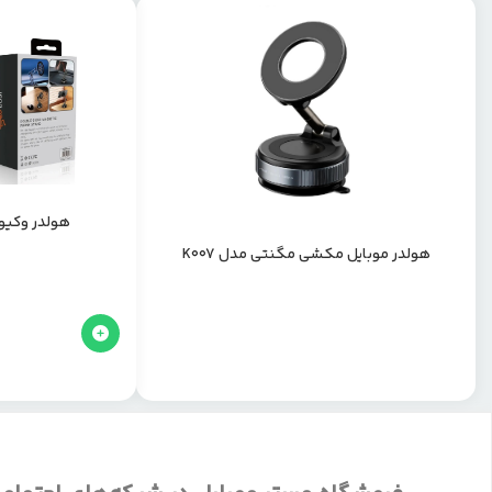
هولدر وکیومی برند 
هولدر موبایل مکشی مگنتی مدل K007