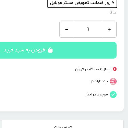
۷ روز ضمانت تعویض مستر موبایل
صاف
هولدر
-
+
دو
کاره
داشبوردی
و
افزودن به سبد خرید
دریچه
ای
ارلدام
ارسال 2 ساعته در تهران
ET-
EH193
برند :
ارلدام
عدد
موجود در انبار
توضیحات