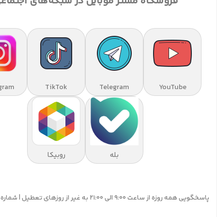
فروشگاه مستر موبایل در شبکه‌های اجتماع
gram
TikTok
Telegram
YouTube
بله
روبیکا
پاسخگویی همه روزه از ساعت 9:00 الی 21:00 به غیر از روزهای تعطیل | شماره تماس پشتیبانی: 09195555359