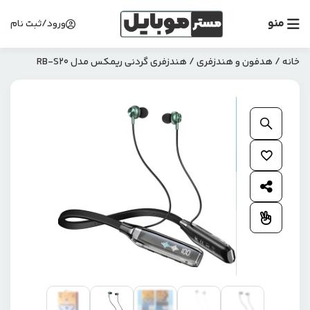
منو
ورود/ثبت نام
خانه
/
هدفون و هندزفری
/ هندزفری گردنی ریمکس مدل RB-S20
بزرگنمایی محصول
افزودن به علاقمندی ها
اشتراک گذاری محصول
افزودن به مقایسه