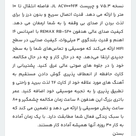
نسخه V5.3 و چیپست JL AC7006F4، فاصله انتقال تا 10
متر را ارائه می دهد. قدرت اتصال سریع و بدون درز را برای
لذت بردن از صدای بی وقفه را به شما ارمغان می دهد.
کیفیت صدای عالی هدفون REMAX RB-S20 با امپدانس 16
اهنم و قدرت بلندگوی 3 میلی‌وات، کیفیت صدایی در سطح
HIFI ارائه می‌کند که موسیقی و تماس‌های شما را به سطح
جدیدی ارتقا می‌دهد. چه در حال کار و چه در حال مکالمه،
خود را در جلوه های صوتی عالی غرق کنید. پشتیبانی از
کارت حافظه از انعطاف پذیری گوش دادن مستقیم به
آهنگ های مورد علاقه خود از کارت TF لذت ببرید و راحتی و
تطبیق پذیری را به تجربه موسیقی خود اضافه کنید. عمر
باتری بزرگ این هدفون 8 ساعت زمان مکالمه چشمگیر و 80
ساعت پخش موسیقی را ارائه می دهد و تضمین می کند که
با سبک زندگی فعال شما مطابقت دارد. با یک زمان آماده
به کار 30 روزه، آنها همیشه آماده کار هستند.
بستن