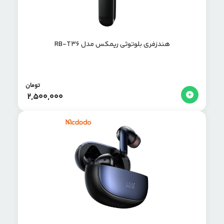
هندزفری بلوتوثی ریمکس مدل RB-T36
تومان
2,500,000