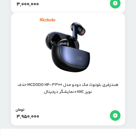
3,000,000
هندزفری بلوتوث مک دودو مدل MCDODO HP-3300 حذف
نویز ANC+نمایشگر دیجیتال
تومان
3,950,000