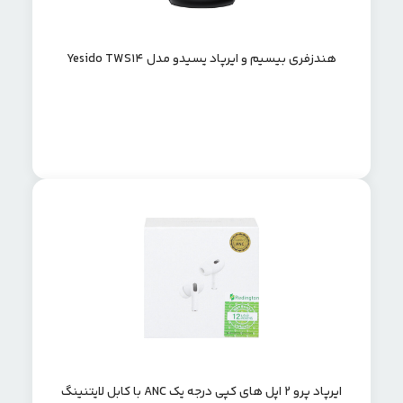
هندزفری بیسیم و ایرپاد یسیدو مدل Yesido TWS14
ایرپاد پرو 2 اپل های کپی درجه یک ANC با کابل لایتنینگ