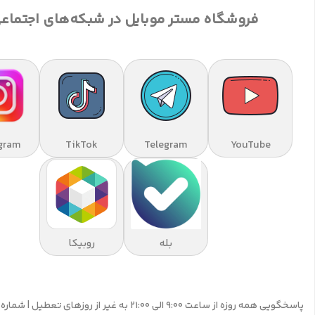
فروشگاه مستر موبایل در شبکه‌های اجتماع
gram
TikTok
Telegram
YouTube
بله
روبیکا
پاسخگویی همه روزه از ساعت 9:00 الی 21:00 به غیر از روزهای تعطیل | شماره تماس پشتیبانی: 09195555359