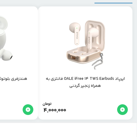
ایرپاد OALE iFree 14 TWS Earbuds فانتزی به
هندزفری بلوتوثی م
همراه زنجیر گردنی
تومان
4,000,000