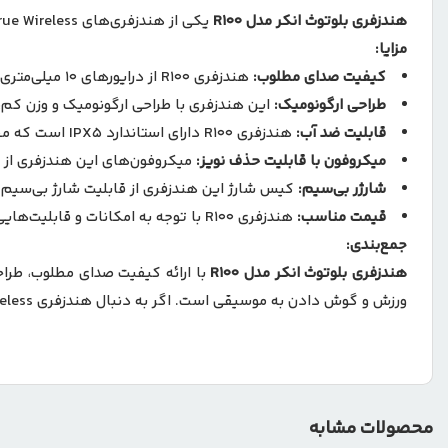
هندزفری بلوتوث انکر مدل R100
یکی از هندزفری‌های True Wireless اقتصادی و باکیفیت شرکت انکر است که با ارائه امکانات و قابلیت‌های متعدد، به انتخابی محبوب برای کاربران تبدیل شده است.
مزایا:
کیفیت صدای مطلوب:
هندزفری R100 از درایورهای 10 میلی‌متری با کیفیت بالا بهره می‌برد که صدایی شفاف و واضح با جزئیات دقیق ارائه می‌کنند.
طراحی ارگونومیک:
این هندزفری با طراحی ارگونومیک و وزن کم،
قابلیت ضد آب:
هندزفری R100 دارای استاندارد IPX5 است که مقاومت آن در برابر تعریق و پاشش آب را تضمین می‌کند.
میکروفون با قابلیت حذف نویز:
میکروفون‌های این هندزفری از قابلیت حذف نویز ENC بهره می‌برند که کیفیت مکالمه را در 
شارژر بی‌سیم:
کیس شارژ این هندزفری از قابلیت شارژ بی‌سیم پش
قیمت مناسب:
هندزفری R100 با توجه به امکانات و قابلیت‌هایی که ارائه می‌دهد، از قیمت مناسبی برخوردار است
جمع‌بندی:
هندزفری بلوتوث انکر مدل R100
با ارائه کیفیت صدای مطلوب، طراح
ورزش و گوش دادن به موسیقی است. اگر به دنبال هندزفری True Wireless با امکانات پیشرفته‌تر و عمر باتری بیشتر هستید، ممکن است مدل‌های دیگر برای شما مناسب‌تر باشند.
محصولات مشابه