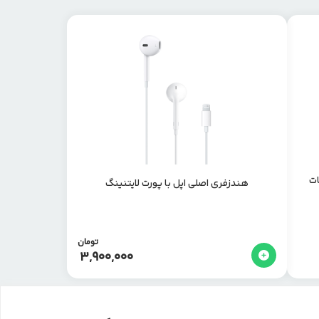
 نسخه ANC – نات
هندزفری اصلی اپل با پورت لایتنینگ
تومان
3,900,000