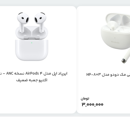
ایرپاد اپل مدل AirPods 4
ک دودو مدل HP-803
اکتیو جعبه ضعیف
تومان
3,000,000