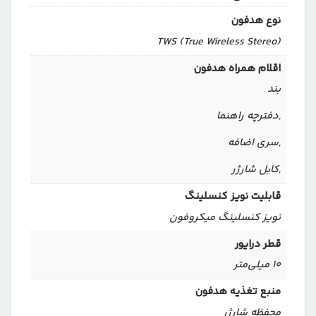
نوع هدفون
TWS (True Wireless Stereo)
اقلام همراه هدفون
بند
,دفترچه راهنما
,سری اضافه
,کابل شارژر
قابلیت نویز کنسلینگ
نویز کنسلینگ میکروفون
قطر درایور
۱۰ میلی‌متر
منبع تغذیه هدفون
محفظه شارژر