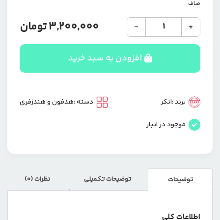
صاف
هدفون
3,200,000
تومان
-
+
بلوتوثی
انکر
مدل
افزودن به سبد خرید
SoundCore
R50i
A3949
عدد
برند :
انکر
دسته :
هدفون و هندزفری
موجود در انبار
توضیحات تکمیلی
نظرات (0)
توضیحات
اطلاعات کلی