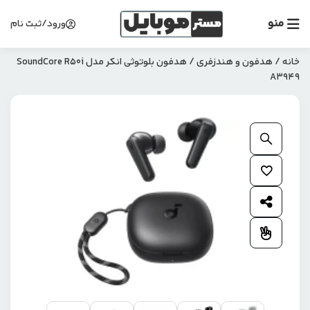
منو
ورود/ثبت نام
خانه
/
هدفون و هندزفری
/ هدفون بلوتوثی انکر مدل SoundCore R50i
A3949
بزرگنمایی محصول
افزودن به علاقمندی ها
اشتراک گذاری محصول
افزودن به مقایسه