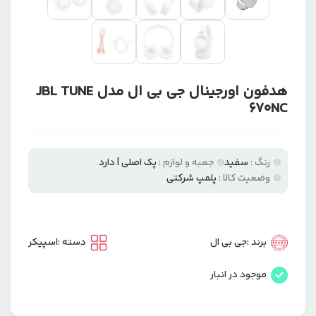
هدفون اورجینال جی بی ال مدل JBL TUNE
670NC
رنگ :
سفید
جعبه و لوازم :
پک اصلی | دارد
وضعیت کالا :
پلمپ شرکتی
برند :
جی بی ال
دسته :
اسپیکر
موجود در انبار