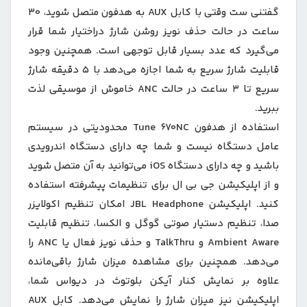
گفتنی ست وقتی با کابل AUX به هدفون متصل شوید، 30
ساعت در حالت حذف نویز روشن شارژ دراختیار شما قرار
می‌گیرد که عدد بسیار قابل توجهی است. همچنین وجود
قابلیت شارژ سریع به شما اجازه می‌دهد با 5 دقیقه شارژ
سریع تا 3 ساعت در حالت ANC‌ خاموش از موسیقی لذت
ببرید.
استفاده از هدفون Tune 670NC محدودیتی در سیستم
عامل دستگاه نیست و شما چه دارای دستگاه اندرویدی
باشید و چه دارای دستگاه iOS‌ می‌توانید به آن متصل شوید
و از اپلیکیشن جی بی ال برای تنظیمات پیشرفته استفاده
کنید. اپلیکیشن JBL Headphone امکان تنظیم اکولایزر
صدا، تنظیم دستیار صوتی گوگل و الکسا، تنظیم قابلیت
Ambient Aware و TalkThru و حذف نویز فعال یا ANC را
می‌دهد. همچنین برای مشاهده میزان شارژ باقی‌مانده
علاوه بر نمایش کنار آیکن بلوتوث در دیواس شما،
اپلیکیشن نیز میزان شارژ را نمایش می‌دهد. کابل AUX