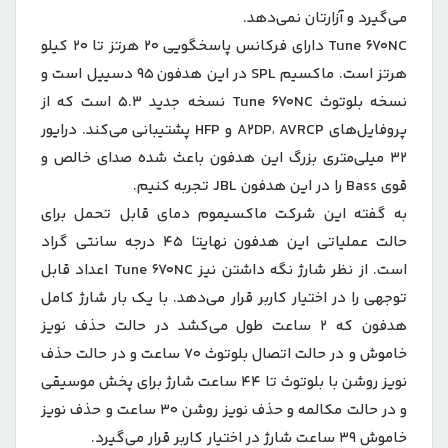
می‌گیرد و آزارتان نمی‌دهد.
Tune 670NC دارای فرکانس پاسخگویی 20 هرتز تا 20 کیلو
هرتز است. ماکسیم SPL در این هدفون 95 دسییل است و
نسخه بلوتوث Tune 670NC نسخه جدید 5.3 است که از
پروفایل‌های A2DP، AVRCP و HFP پشتیبانی می‌کند. درایور
32 میلی‌متری بزرگ این هدفون باعث شده صدای خالص و
قوی Bass‌ را در این هدفون JBL‌ تجربه کنیم.
به گفته این شرکت ماکسیموم دمای قابل تحمل برای
حالت عملیاتی این هدفون نهایتا 45 درجه سانتی گراد
است. از نظر شارژ نگه داشتن نیز Tune 670NC اعداد قابل
توجهی را در اختیار کاربر قرار می‌دهد. با یک بار شارژ کامل
هدفون که 2 ساعت طول می‌کشد در حالت حذف نویز
خاموش و در حالت اتصال بلوتوث 70 ساعت و در حالت حذف
نویز روشن با بلوتوث تا 44 ساعت شارژ برای پخش موسیقی
و در حالت مکالمه و حذف نویز روشن 30 ساعت و حذف نویز
خاموش 39 ساعت شارژ در اختیار کاربر قرار می‌گیرد.