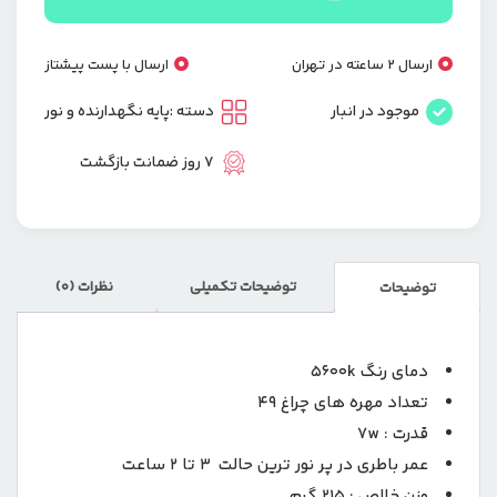
میکروفون
و
نور
ارسال 2 ساعته در تهران
ارسال با پست پیشتاز
ال
ای
موجود در انبار
دسته :
پایه نگهدارنده و نور
دی
pk-
7 روز ضمانت بازگشت
772
plokama
عدد
توضیحات تکمیلی
نظرات (0)
توضیحات
دمای رنگ 5600k
تعداد مهره های چراغ 49
قدرت : 7w
عمر باطری در پر نور ترین حالت 3 تا 2 ساعت
وزن خالص : 215 گرم