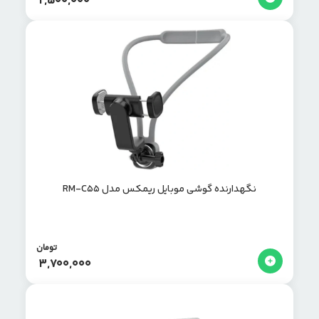
2,500,000
نگهدارنده گوشی موبایل ریمکس مدل RM-C55
تومان
3,700,000