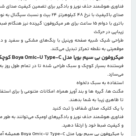
فناوری هوشمند حذف نویز و بادگیر برای تضمین کیفیت صدای شف
صدای باکیفیت با نرخ ۴۸ کیلوهرتز، ۲۴ بیت و نسبت سیگنال به نویز ۸۰ دسی‌بل برای تجربه صدای بدون افت کیفیت.
باتری با دوام ۱۵ ساعت برای هر میکروفون؛ گیرنده نیز هنگام ضبط قابل شارژ است.
زیبایی در حرکت
طراحی شیک شبیه صفحه وینیل با رنگ‌های مشکی و سفید و دکمه‌
موقعیتی به نقطه تمرکز تبدیل می‌کند.
میکروفون بی سیم بویا مدل Boya Omic-U Type-C کوچک و قابل‌حمل
فرستنده بسیار کوچک و سبک طراحی شده تا در تمام طول روز به را
می‌سازد.
استفاده به سبک دلخواه
مگنت‌ ها، گیره‌ ها و بند آویز همراه، امکانات متنوعی را برای ا
تا ظاهری زیبا به شما بدهند.
با یک کلیک، صدای شفاف را ثبت کنید
فناوری هوشمند حذف نویز و بادگیرهای اومیک می‌توانند به طور مو
و کیفیت ضبط خود را ارتقا دهید.
با میکروفون بی سیم بویا مدل Boya Omic-U Type-C همیشه آماده و با قدرت بمانید