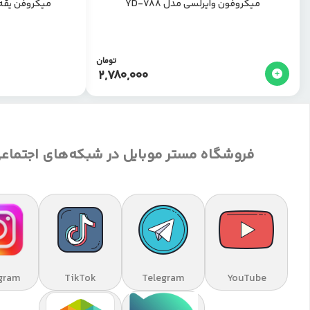
میکروفون وایرلسی مدل YD-788
میکروفن یقه ای مدل 
تومان
2,780,000
فروشگاه مستر موبایل در شبکه‌های اجتماع
gram
TikTok
Telegram
YouTube