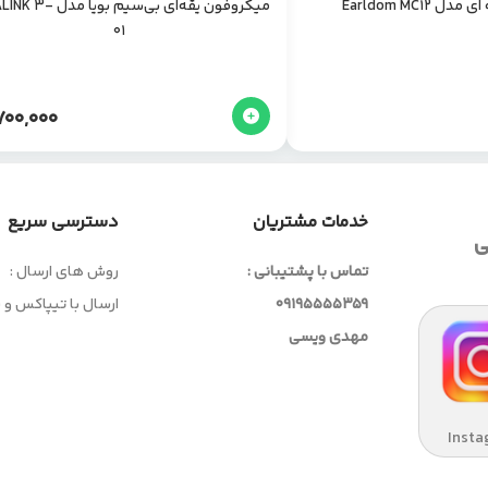
Earldom MC12
میکروفون یقه‌ای بی‌سیم بویا
01
700,000
خدمات مشتریان
دسترسی سریع
ی
تماس با پشتیبانی :
روش های ارسال :
09195555359
ارسال با تیپاکس و
مهدی ویسی
Insta