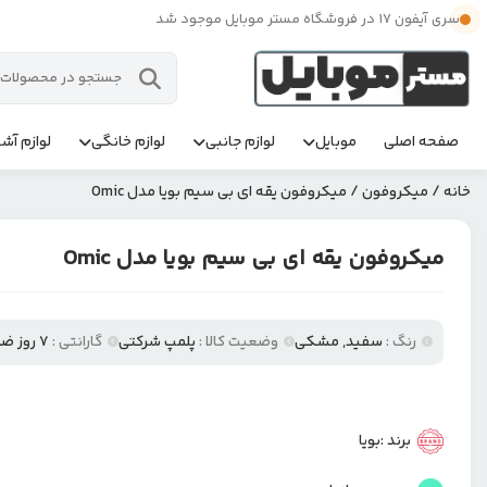
سری آیفون 17 در فروشگاه مستر موبایل موجود شد
صفحه اصلی
موبایل
لوازم جانبی
لوازم خانگی
لوازم آشپ
خانه
/
میکروفون
/ میکروفون یقه ای بی سیم بویا مدل Omic
میکروفون یقه ای بی سیم بویا مدل Omic
رنگ :
سفید, مشکی
وضعیت کالا :
پلمپ شرکتی
گارانتی :
۷ روز ضمانت تعویض مستر موبایل
برند :
بویا