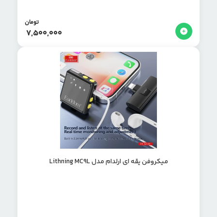
تومان
7,500,000
میکروفن یقه ای ارلدام مدل Lithning MC9L