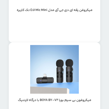
میکروفن یقه ای دی جی آی مدل DJI Mic Mini تک کاربره
میکروفون بی سیم بویا BOYA BY-V2 با درگاه لایتنیگ