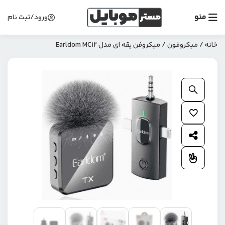
منو
ورود/ثبت نام
خانه
/
میکروفون
/ میکروفن یقه ای مدل Earldom MC12
بزرگنمایی محصول
افزودن به علاقمندی ها
اشتراک گذاری محصول
افزودن به مقایسه