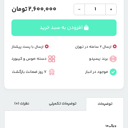
ماوس
2,600,000
تومان
-
+
با
سیم
گیمینگ
افزودن به سبد خرید
یسیدو
YESIDO
KB32
ارسال 2 ساعته در تهران
ارسال با پست پیشتاز
عدد
برند :
یسیدو
دسته :
موس و کیبورد
موجود در انبار
7 روز ضمانت بازگشت
توضیحات تکمیلی
نظرات (0)
توضیحات
ویژگی‌ها