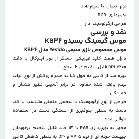
نوع اتصال:
با سیم USB
نورپردازی:
RGB
طراحی ارگونومیک:
دار
نقد و بررسی
موس گیمینگ یسیدو KB32
موس مخصوص بازی سیمی Yesido مدل KB32
دارای هفت کلید فیزیکی، حسگر از نوع اپتیکال با دقت
7200 DPI قابل تنظیم در 6 سطح
بهره مند از کابلی به طول 1.5 به همراه روکش از نوع الیاف
بهم بافته شده مقاوم در برابر آسیبی نظیر کشش و
خمیدگی
طراحی از نوع ارگونومیک با سطحی منحنی متناسب با کف
دست به منظور جلوگیری از خستگی دست در استفاده
طولانی مدت
مجهز به نورپردازی RGB با 13 حات قابل تنظیم، برخورداراز
چیپست حرفه ای از نوع A725 و D26 به منظور کاهش تاخیر