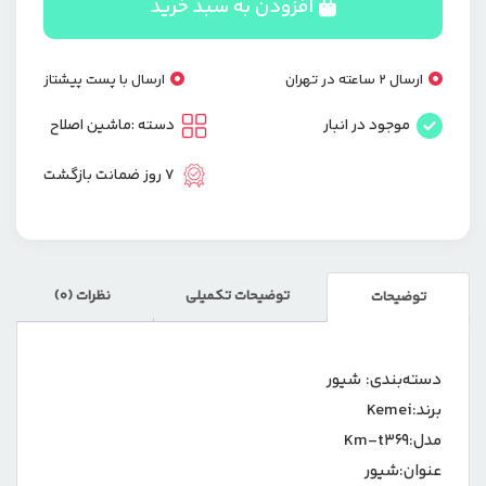
افزودن به سبد خرید
KM-
T369
عدد
ارسال 2 ساعته در تهران
ارسال با پست پیشتاز
موجود در انبار
دسته :
ماشین اصلاح
7 روز ضمانت بازگشت
توضیحات تکمیلی
نظرات (0)
توضیحات
دسته‌بندی: شیور
برند:
Kemei
مدل:
Km-t369
عنوان:
شیور