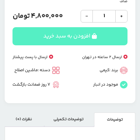
صاف
ماشین
4,800,000
تومان
-
+
اصلاح
موی
صورت
افزودن به سبد خرید
شارژی
کیمی
مدل
ارسال 2 ساعته در تهران
ارسال با پست پیشتاز
KM-
T396
برند :
کیمی
دسته :
ماشین اصلاح
عدد
موجود در انبار
7 روز ضمانت بازگشت
توضیحات تکمیلی
نظرات (0)
توضیحات