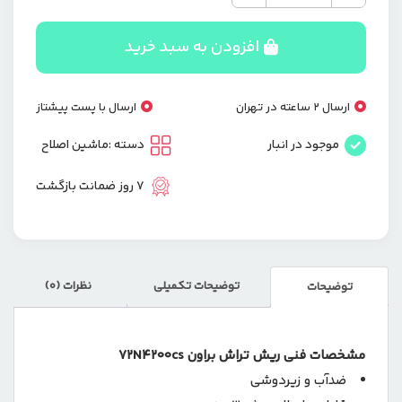
اصلاح
موی
صورت
افزودن به سبد خرید
شارژی
براون
BRAUN
ارسال 2 ساعته در تهران
ارسال با پست پیشتاز
مدل
72N4200cs
موجود در انبار
دسته :
ماشین اصلاح
عدد
7 روز ضمانت بازگشت
توضیحات تکمیلی
نظرات (0)
توضیحات
مشخصات فنی ریش تراش براون 72N4200cs
ضدآب و زیردوشی