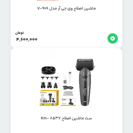
ماشین اصلاح وی جی آر مدل V-906
تومان
4,600,000
ست ماشین اصلاح Km- 8537