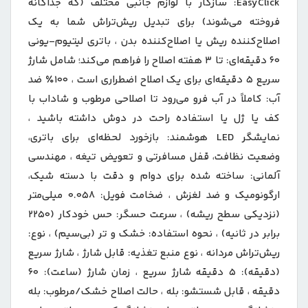
EasyClick: سازگار با لوازم جانبی مختلف (که جداگانه
فروخته می‌شوند) برای تبدیل ریش‌تراش شما به یک
اصلاح‌کننده ریش یا اصلاح‌کننده بدن ، باتری لیتیوم-یونی
۶۰ دقیقه‌ای: تا ۳ هفته اصلاح را فراهم می‌کند؛ شامل شارژ
سریع ۵ دقیقه‌ای برای یک اصلاح اضطراری است ، ۱۰۰٪ ضد
آب: کاملاً در آب فرو می‌رود تا اصلاحی مرطوب و شاداب با
کف یا ژل یا استفاده راحت در دوش داشته باشید ،
نمایشگر LED هوشمند: بازخورد لحظه‌ای برای باتری،
وضعیت نظافت، قفل مسافرتی و تعویض تیغه ، مهندسی
آلمانی: ساخته شده برای دوام و دقت با دسته شیک،
ارگونومیک و ضد لغزش ، ضخامت فویل: ۰.۰۵۸ میلی‌متر
(نزدیکی سطح ریشه) ، سرعت حسگر: حس خودکار (۲۲۵۰
برابر در ثانیه) ، نحوه استفاده: خشک و تر (بی‌سیم) ، نوع:
ریش‌تراش مردانه ، نوع منبع تغذیه: قابل شارژ ، شارژ سریع
(دقیقه): ۵ دقیقه شارژ سریع ، زمان شارژ (ساعت): ۶۰
دقیقه ، قابل شستشو: بله ، حالت اصلاح خشک/مرطوب: بله