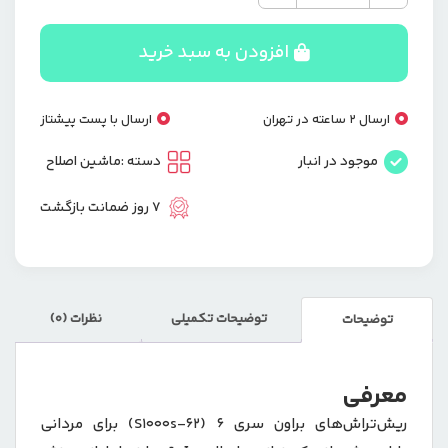
اصلاح
موی
صورت
افزودن به سبد خرید
شارژی
براون
BRAUN
ارسال 2 ساعته در تهران
ارسال با پست پیشتاز
مدل
62S1000s
موجود در انبار
دسته :
ماشین اصلاح
عدد
7 روز ضمانت بازگشت
توضیحات تکمیلی
نظرات (0)
توضیحات
معرفی
ریش‌تراش‌های براون سری 6 (62-S1000s) برای مردانی