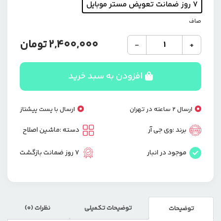
۷ روز ضمانت تعویض مستر موبایل
صاف
ماشین
2,400,000
تومان
-
+
اصلاح
خط
زن
افزودن به سبد خرید
و
صفر
زن
ارسال 2 ساعته در تهران
ارسال با پست پیشتاز
VGR
V_943
برند :
وی جی آر
دسته :
ماشین اصلاح
عدد
موجود در انبار
7 روز ضمانت بازگشت
توضیحات تکمیلی
نظرات (0)
توضیحات