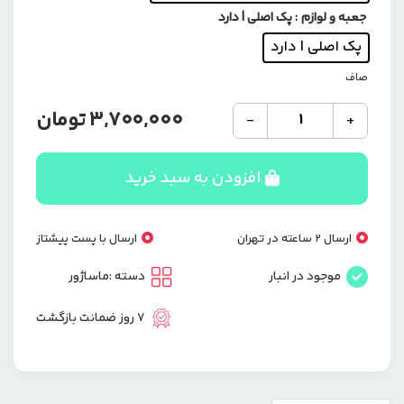
جعبه و لوازم
: پک اصلی | دارد
پک اصلی | دارد
صاف
ماساژور
3,700,000
تومان
-
+
حرفه
ای
YX-
افزودن به سبد خرید
730
با
قابلیت
ارسال 2 ساعته در تهران
ارسال با پست پیشتاز
گرمایشی
با
موجود در انبار
دسته :
ماساژور
چند
سری
7 روز ضمانت بازگشت
مختلف
ماساژ
عدد