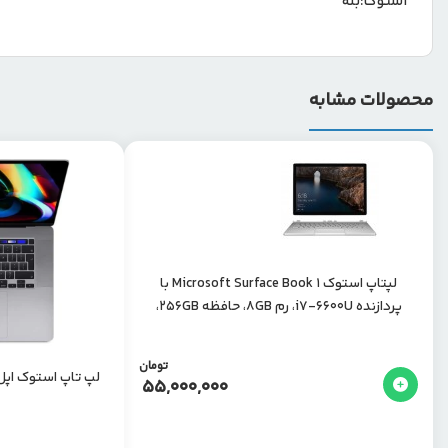
استوک:
بله
محصولات مشابه
لپتاپ استوک Microsoft Surface Book 1 با
پردازنده i7-6600U، رم 8GB، حافظه 256GB،
صفحه نمایش 13.5 اینچ
تومان
لپ تاپ استوک اپل مدل (-9880H
55,000,000