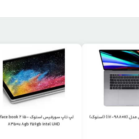
i7) (استوک)
لپ تاپ سورفیس استوک ce book 2 i5
8350u 8gb 256gb intel UHD