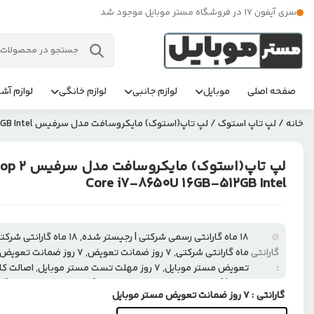
سری آیفون 17 در فروشگاه مستر موبایل موجود شد
صفحه اصلی
موبایل
لوازم جانبی
لوازم خانگی
لوازم آشپ
خانه
/
لپ تاپ استوک
/ لپ تاپ(استوک) مایکروسافت مدل سرفیس Microsoft Surface Laptop 2 Core i7-8650U 16GB-512GB Intel
لپ تاپ(است
Core i7-8650U 16GB-512GB Intel
گارانتی
:
تعویض مستر موبایل, 7 روز مهلت تست مستر موبایل, ا
شده | گارانتی بین الملل, ریجستر شده, گارانتی رسمی شرکتی, گار
گارانتی
: ۷ روز ضمانت تعویض مستر موبایل
گارانتی رسمی شرکتی | رجیستر شده, ۳ ماه گارانتی