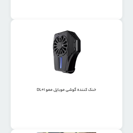
خنک کننده گوشی موبایل ممو DL01