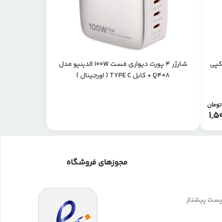
شارژر 4 پورت دیواری فست 100W الدینیو مدل
Q408 + کابل TYPE C ( اورجینال )
تومان
1,5
مجوزهای فروشگاه
 پست پیشتاز