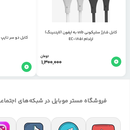
کابل شارژ سلیکونی usb به ایفون (لایتنینگ)
ارلدام EC-185i
تومان
1,300,000
فروشگاه مستر موبایل در شبکه‌های اجتماع