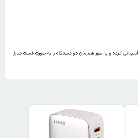
ندکی الدینیو مدل C۱۰۷ با خودروهایی که ولتاژ ورودی ۱۲ تا ۲۴ ولت دارند سازگار است. این شارژر از فناوری شارژ سریع PD و QC۳.۰ پشتیبانی کرده و به طور همزمان دو دستگاه را به صورت فست شارژ،