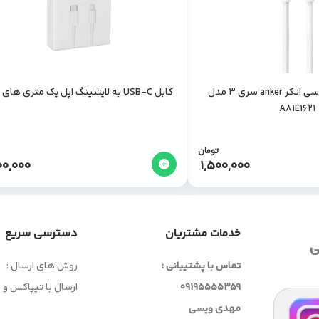
کابل دو سر تایپ سی انکر anker سری 3 مدل
کابل USB-C به لایتنینگ اپل یک متری های کپی
A81E1621
تومان
00,000
1,500,000
خدمات مشتریان
دسترسی سریع
ی
تماس با پشتیبانی :
روش های ارسال :
09195555359
ارسال با تیپاکس و
مهدی ویسی