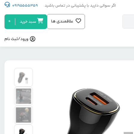
اگر سوالی دارید با پشتیبانی در تماس باشید
09195555359
0
علاقمندی ها
سبد خرید
ورود/ثبت نام