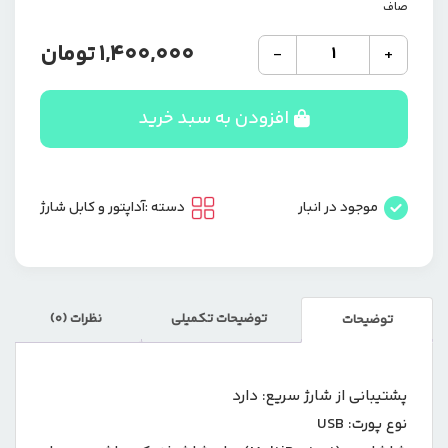
صاف
شارژر
1,400,000
تومان
-
+
فندکی
فست
شارژ
افزودن به سبد خرید
Earldom
ES-
CC19C
2.4A
موجود در انبار
دسته :
آداپتور و کابل شارژ
12W
+
کابل
تایپ
سی
توضیحات تکمیلی
نظرات (0)
توضیحات
عدد
پشتیبانی از شارژ سریع:
دارد
نوع پورت:
USB