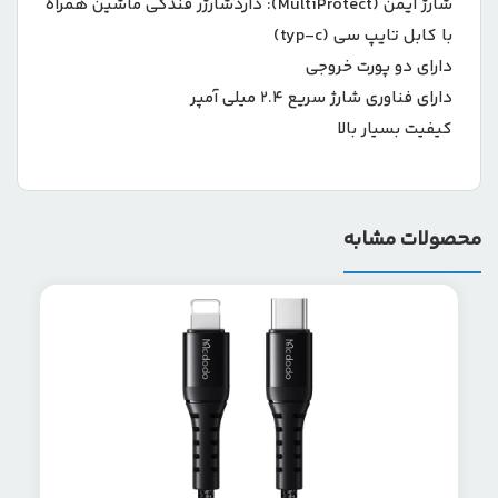
شارژ ایمن (MultiProtect):
دارد
شارژر فندکی ماشین همراه
با کابل تایپ سی (typ-c)
دارای دو پورت خروجی
دارای فناوری شارژ سریع 2.4 میلی آمپر
کیفیت بسیار بالا
محصولات مشابه