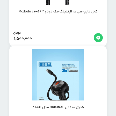
کابل تایپ سی به لایتنینگ مک دودو Mcdodo ca-563
تومان
1,500,000
شارژر فندکی ORIGINAL مدل 8804