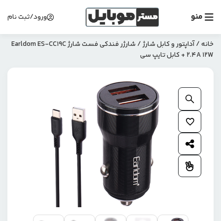
منو
ورود/ثبت نام
خانه
/
آداپتور و کابل شارژ
/ شارژر فندکی فست شارژ Earldom ES-CC19C
2.4A 12W + کابل تایپ سی
بزرگنمایی محصول
افزودن به علاقمندی ها
اشتراک گذاری محصول
افزودن به مقایسه