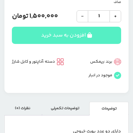
صاف
شارژر
1,500,000
تومان
-
+
فندکی
فست
شارژ
افزودن به سبد خرید
ریمکس
مدل
RCC359
عدد
برند :
ریمکس
دسته :
آداپتور و کابل شارژ
موجود در انبار
توضیحات تکمیلی
نظرات (0)
توضیحات
دارای دو عدد پورت خروجی