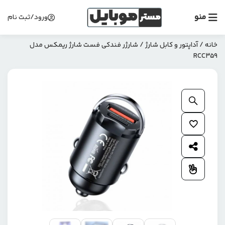
منو
ورود/ثبت نام
خانه
/
آداپتور و کابل شارژ
/ شارژر فندکی فست شارژ ریمکس مدل
RCC359
بزرگنمایی محصول
افزودن به علاقمندی ها
اشتراک گذاری محصول
افزودن به مقایسه