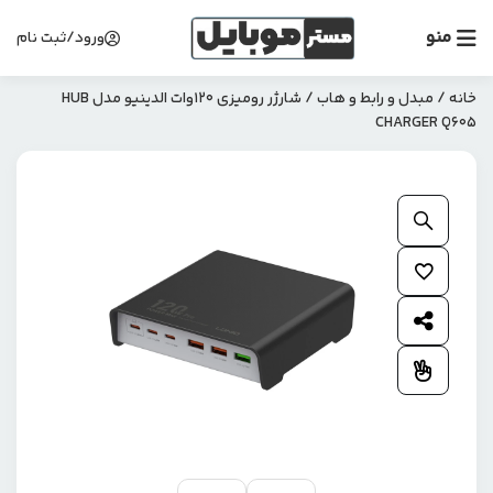
منو
ورود/ثبت نام
خانه
/
مبدل و رابط و هاب
/ شارژر رومیزی 120وات الدینیو مدل HUB
CHARGER Q605
بزرگنمایی محصول
افزودن به علاقمندی ها
اشتراک گذاری محصول
افزودن به مقایسه