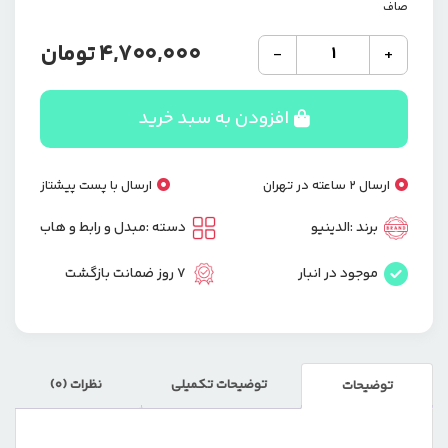
صاف
شارژر
4,700,000
تومان
-
+
رومیزی
120وات
الدینیو
افزودن به سبد خرید
مدل
HUB
CHARGER
ارسال 2 ساعته در تهران
ارسال با پست پیشتاز
Q605
عدد
برند :
الدینیو
دسته :
مبدل و رابط و هاب
موجود در انبار
7 روز ضمانت بازگشت
توضیحات تکمیلی
نظرات (0)
توضیحات