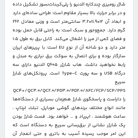
شاژر رومیزی چندکاره الدنیو را پلی‌کربنات‌نسوز تشکیل داده
و در برابر حرارت بالا بسیار مقاوم است؛ طراحی ساده‌ای دارد
و ابعاد آن 12×11.9×3.2 سانتی‌متر است و وزنی معادل 262
گرم دارد. جمع‌وجور و سبک است؛ به راحتی قابل حمل بوده
و فضای کمی از میز را اشغال می‌کند. کابل برق به طول 1.5
متر دارد و دو شاخه آن از نوع EU است؛ با پریزهای ایران
سازگار بوده و برای اتصال به سوکت برق نیازی به مبدل و
رابط نخواهید داشت. هاب شارژر Q605 الدنیو دارای سه
درگاه USB و سه پورت Type-C است. پروتکل‌های شارژ
سریع
QC4+/QC3.0/QC2.0/PD3.0/PD2.0/AFC/FCP/SCP/PPS
را داراست و پاسخگوی شارژ هم‌زمان بسیاری از دستگاه‌ها
مانند انواع مختلف برندهای گوشی موبایل، تبلت، لپتاپ ،
ساعت هوشمند ، ایرپاد و … خواهد بود. فست شارژ بودن
یک شارژر نشانی از برق‌رسانی سریع به دستگاه است که
این امر موجب رسیده آسیب به باتری و حتی انفجار آن