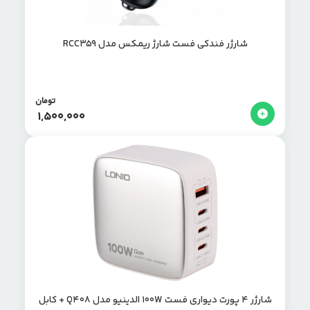
شارژر فندکی فست شارژ ریمکس مدل RCC359
تومان
1,500,000
شارژر 4 پورت دیواری فست 100W الدینیو مدل Q408 + کابل