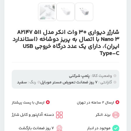
شارژر دیواری 30 وات انکر مدل A2147 511
Nano 3 با اتصال به پریز دوشاخه (استاندارد
ایران)، دارای یک عدد درگاه خروجی USB
Type-C
وضعیت کالا :
پلمپ شرکتی
گارانتی :
۷ روز ضمانت تعویض مستر موبایل
رنگ :
سفید
ارسال 2 ساعته در تهران
ارسال با پست پیشتاز
برند :
انکر
دسته :
آداپتور و کابل شارژ
موجود در انبار
7 روز ضمانت بازگشت