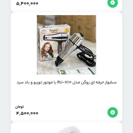
5,400,000
سشوار حرفه ای روگن مدل RU-1710 با موتور توربو و باد سرد
تومان
4,500,000