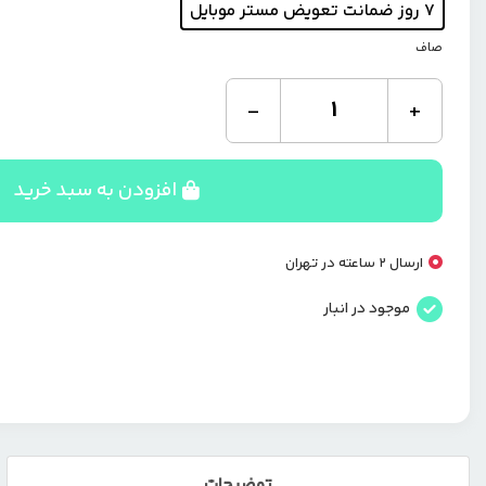
۷ روز ضمانت تعویض مستر موبایل
صاف
ست
-
+
ماشین
اصلاح
کیمی
مدل
افزودن به سبد خرید
KM-
8558
عدد
ارسال 2 ساعته در تهران
موجود در انبار
توضیحات