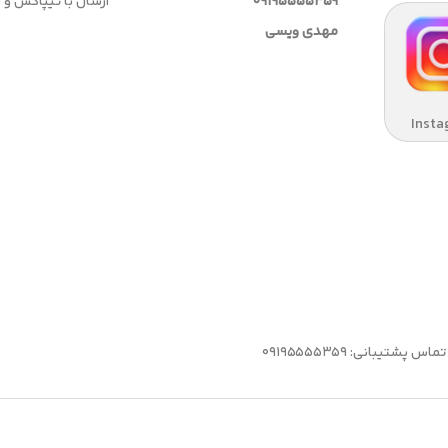
09195555359
ارسال با تیپاکس و
مهدی ویسی
Insta