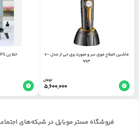
ماشین اصلاح موی سر و صورت وی جی ار مدل v-
خط زن PHILIPS مدل PH-4500
993
تومان
5,600,000
فروشگاه مستر موبایل در شبکه‌های اجتماع