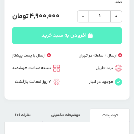
صاف
ساعت
4,900,000
تومان
-
+
هوشمند
تلزل
مدل
افزودن به سبد خرید
WH-
05
PRO
ارسال 2 ساعته در تهران
ارسال با پست پیشتاز
MAX
SCREEN
برند :
تلزیل
دسته :
ساعت هوشمند
با
نمایشگر
موجود در انبار
7 روز ضمانت بازگشت
AMOLED
عدد
توضیحات تکمیلی
نظرات (0)
توضیحات