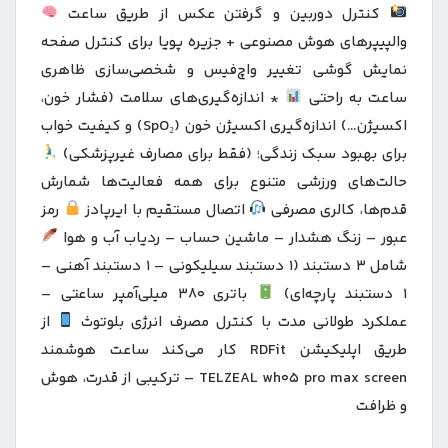
کنترل دوربین و گرفتن عکس از طریق ساعت
والپیپرهای هوش مصنوعی + جزیره پویا برای کنترل صفحه
نمایش گوشی تغییر واچ‌فیس و شخصی‌سازی ظاهری
ساعت به راحتی
* اندازه‌گیری‌های سلامت (فشار خون،
اکسیژن…) اندازه‌گیری اکسیژن خون (SpO₂) و کیفیت خواب
برای بهبود سبک زندگی؛ (فقط برای مصارف غیرپزشکی)
حالت‌های ورزشی متنوع برای همه فعالیت‌ها شمارش
قدم‌ها، کالری مصرفی
اتصال مستقیم با ایرپادز
رمز
عبور – زنگ هشدار – ماشین حساب – ردیاب آب و هوا
شامل 3 دستبند (1 دستبند سیلیکونی – 1 دستبند آهنی –
1 دستبند پارچه‌ای)
باتری 380 میلی‌آمپر ساعتی –
عملکرد طولانی مدت با کنترل مصرف انرژی بلوتوث
از
طریق اپلیکیشن RDFit کار می‌کند ساعت هوشمند
TELZEAL wh05 pro max screen – ترکیبی از قدرت، هوش
و ظرافت