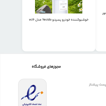
خودرو مدل F3 با نور
خوشبوکننده خودرو یسیدو Yesido مدل vc16
مجوزهای فروشگاه
 پست پیشتاز