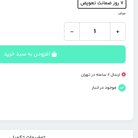
7 روز ضمانت تعویض
صاف
دستگاه
-
+
بخور
سرد
مینی
Mini
افزودن به سبد خرید
Humidifier
QH216
عدد
ارسال 2 ساعته در تهران
موجود در انبار
توضیحات تکمیلی