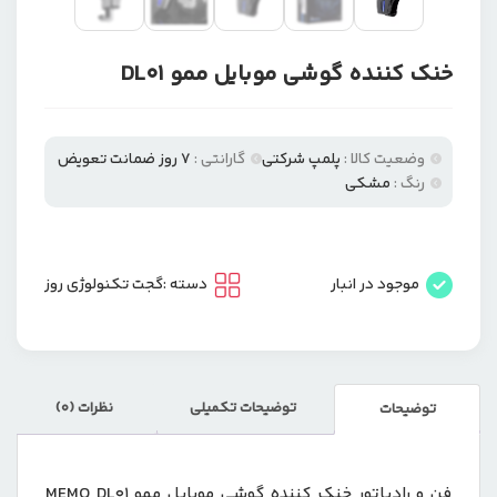
خنک کننده گوشی موبایل ممو DL01
وضعیت کالا :
پلمپ شرکتی
گارانتی :
7 روز ضمانت تعویض
رنگ :
مشکی
موجود در انبار
دسته :
گجت تکنولوژی روز
توضیحات تکمیلی
نظرات (0)
توضیحات
فن و رادیاتور خنک کننده گوشی موبایل ممو MEMO DL01