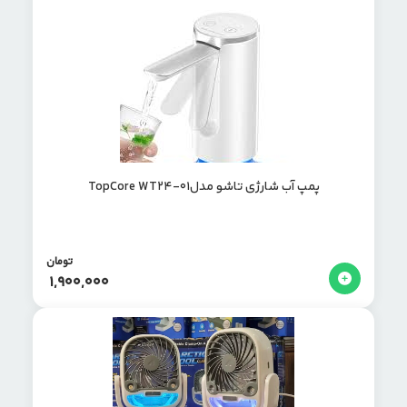
پمپ آب شارژی تاشو مدلTopCore WT24-01
تومان
1,900,000